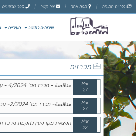
דלג
גלריית תמונות
מפת אתר
צור קשר
ספר טלפונים
לתוכן
הדף
שירותים לתושב
העירייה
ת
מכרזים
Mar
مناقصة - מכרז מס' 4/2024 - עבודות ריבוד ואחזקת כבישים 2024
27
Mar
مناقصة- מכרז מס' 2/2024- עבודות סימון כבישים
27
Mar
הקצאת מקרקעין להקמת מרכז תרבו
22