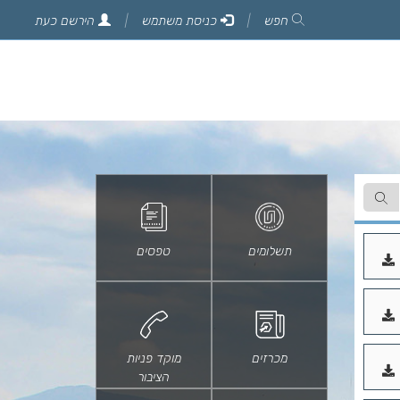
חפש
כניסת משתמש
הירשם כעת
תשלומים
טפסים
להורדה
כקובץ
PDF
להורדה
כקובץ
PDF
מכרזים
מוקד פניות
להורדה
הציבור
כקובץ