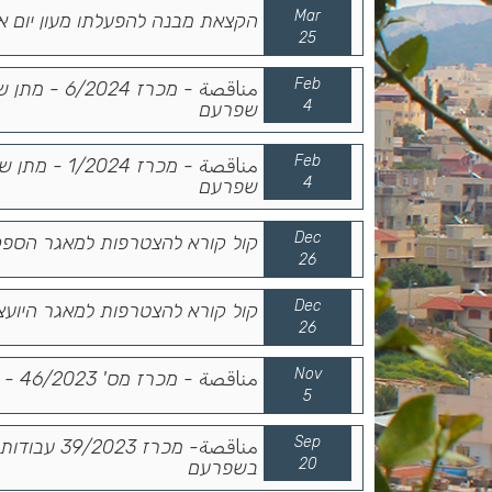
Mar
הקצאת מבנה להפעלתו מעון יום א
25
Feb
مناقصة - מכ
4
שפרעם
Feb
مناقصة - מכר
4
שפרעם
Dec
קול קורא להצטרפות למאגר הספק
26
Dec
קול קורא להצטרפות למאגר היועצי
26
Nov
مناقصة - מכרז מס' 46/2023 - הפעלת תוכנית מרכזי למידה וצמצום פערים
5
Sep
مناقصة- מכ
20
בשפרעם