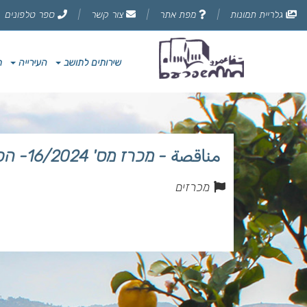
דלג
גלריית תמונות
מפת אתר
צור קשר
ספר טלפונים
לתוכן
הדף
שירותים לתושב
העירייה
ת
مناقصة - מכרז מס' 16/2024- הכשרת מגרש לשלושה מגרשי טנס
מכרזים