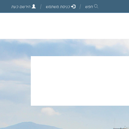
חפש
כניסת משתמש
הירשם כעת