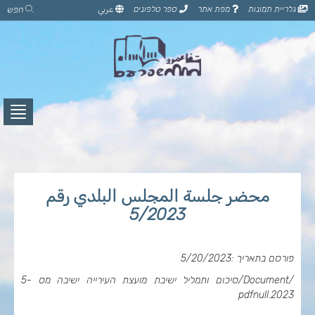
דלג
גלריית תמונות
מפת אתר
ספר טלפונים
عربي
חפש
לתוכן
הדף
לחץ
לפתי
תפרי
محضر جلسة المجلس البلدي رقم
5/2023
פורסם בתאריך :5/20/2023
/Document/סיכום ותמליל ישיבת מועצת העירייה ישיבה מס 5-
null
2023.pdf