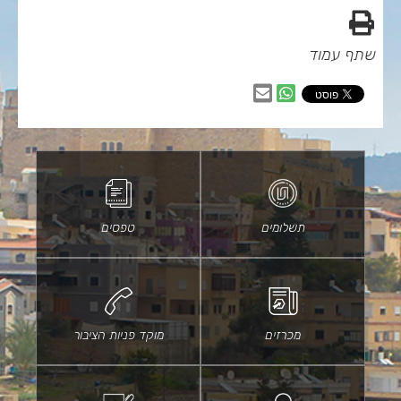
הדפס
שתף עמוד
שיתוף
שיתוף
בווטסאפ
באמצעות
דוא״ל
תשלומים
טפסים
מכרזים
מוקד פניות הציבור