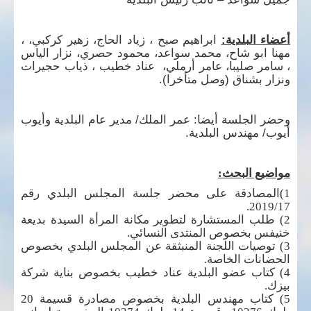
أعضاء البلدية:
ابراهيم صبح ، زياد الحاج، زهير كركبي، ،
مهنا ابو شاح، محمد سواعد، محمود حصري، نزار الياس
، سامر صليبا، عامر أرملي، عناد خطيب ، ذياب حجيرات
ونزار بشناق (وصل متأخرا).
وحضر الجلسة أيضا: عمر الملك/ مدير عام البلدية وأيوب
أيوب/ مهندس البلدية.
مواضيع البحث:
1)المصادقة على محضر جلسة المجلس البلدي رقم
2019/17.
2) طلب المستشارة لتطوير مكانة المرأة السيدة بديعة
خنيفس بخصوص المنتدى النسائي.
3) توصيات اللجنة المنبثقة عن المجلس البلدي بخصوص
الحضانات الخاصة.
4) كتاب عضو البلدية عناد خطيب بخصوص بناية شركة
بيزك.
5) كتاب مهندس البلدية بخصوص مصادرة قسيمة 20