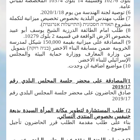
بلوك 10276 وقسيمة 14 بلوك 10374 المخصصة لمباني
عامة.
6) توصية لجنة الهندسة من يوم 2020/1/18.
7) طلب مهندس البلدية بخصوص تخصيص ميزانية لتكملة
مشروع
תאורה חסכונית (התייעלות אנרגטית).
8) طلب امام الطائفة الدرزية الشيخ يوسف أبو عبيد
بخصوص الارض الواقعة في قسيمة 2 بلوك 10279.
9) المصادقة على ميزانية بقيمة 150,000 شيكل لمدرسة
الخروبية ضمن مسابقة البناء الاخضر (
בניה רוקה
) بتمويل
من وزارة المعارف ووزارة حماية البيئة والمجلس
الإسرائيلي للبناء الاخضر.
10) مواضيع اضافية ان وجدت.
1)المصادقة على محضر جلسة المجلس البلدي رقم
2019/17
صادق الحاضرون على محضر جلسة المجلس البلدي رقم
2019/17
2) طلب المستشارة لتطوير مكانة المرأة السيدة بديعة
خنيفس بخصوص المنتدى النسائي.
بناء على طلب مقدمة الطلب قرر الحاضرون تأجيل
الموضوع .