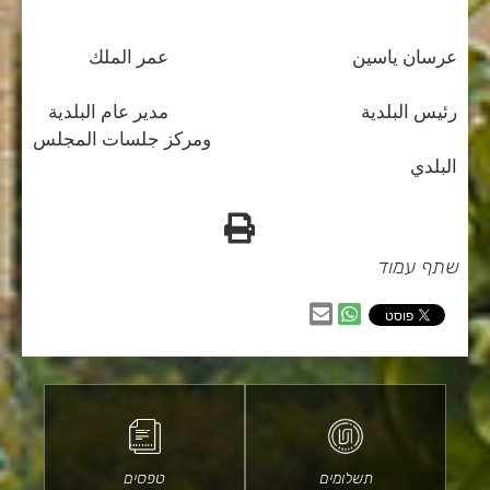
عرسان ياسين عمر الملك
رئيس البلدية مدير عام البلدية
ومركز جلسات المجلس
البلدي
הדפס
שתף עמוד
שיתוף
שיתוף
בווטסאפ
באמצעות
דוא״ל
תשלומים
טפסים