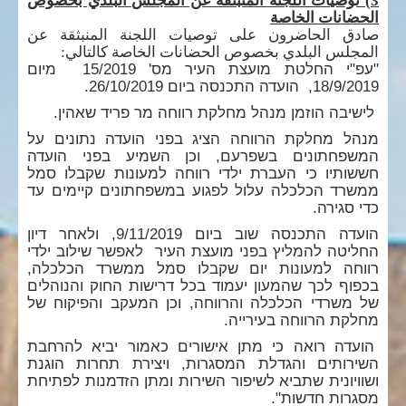
3) توصيات اللجنة المنبثقة عن المجلس البلدي بخصوص
الحضانات الخاصة
صادق الحاضرون على توصيات اللجنة المنبثقة عن
المجلس البلدي بخصوص الحضانات الخاصة كالتالي:
"עפ"י החלטת מועצת העיר מס' 15/2019 מיום
18/9/2019, הועדה התכנסה ביום 26/10/2019.
לישיבה הוזמן מנהל מחלקת רווחה מר פריד שאהין.
מנהל מחלקת הרווחה הציג בפני הועדה נתונים על
המשפחתונים בשפרעם, וכן השמיע בפני הועדה
חששותיו כי העברת ילדי רווחה למעונות שקבלו סמל
ממשרד הכלכלה עלול לפגוע במשפחתונים קיימים עד
כדי סגירה.
הועדה התכנסה שוב ביום 9/11/2019, ולאחר דיון
החליטה להמליץ בפני מועצת העיר לאפשר שילוב ילדי
רווחה למעונות יום שקבלו סמל ממשרד הכלכלה,
בכפוף לכך שהמעון יעמוד בכל דרישות החוק והנוהלים
של משרדי הכלכלה והרווחה, וכן המעקב והפיקוח של
מחלקת הרווחה בעירייה.
הועדה רואה כי מתן אישורים כאמור יביא להרחבת
השירותים והגדלת המסגרות, ויצירת תחרות הוגנת
ושוויונית שתביא לשיפור השירות ומתן הזדמנות לפתיחת
מסגרות חדשות".