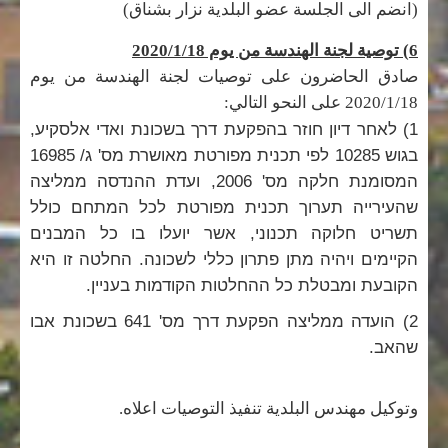
(انضم الى الجلسة عضو البلدية نزار بشناق)
6) توصية لجنة الهندسة من يوم 2020/1/18
صادق الحاضرون على توصيات لجنة الهندسة من يوم
2020/1/18 على النحو التالي:
1) לאחר דיון חוזר בהפקעת דרך בשכונת ואדי אלסקיע,
בגוש 10285 לפי תכנית מפורטת מאושרת מס' ג/ 16985
המסומנת חלקה מס' 2006, ועדת ההנדסה ממליצה
שהעירייה תערוך תכנית מפורטת לכל המתחם כולל
תשריט חלוקה תכנוני, אשר יועלו בו כל המבנים
הקיימים ויהיה מתן פתרון כללי לשכונה. החלטה זו היא
הקובעת ומבטלת כל ההחלטות הקודמות בעניין.
2) הועדה ממליצה הפקעת דרך מס' 641 בשכונת אבו
שהאב.
وتوكيل مهندس البلدية تنفيذ التوصيات اعلاه.