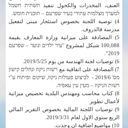
العنف، المخدرات والكحول تنفيذ
תשתית חשמל
למערך מצלמות עתידי בעיר שפרעם – תוכנית חומש.
4) توصية اللجنة بخصوص استئجار مبنى لتفعيل
مدرسة فالدروف.
5) المصادقة على ميزانية وزارة المعارف بقيمة
100,088 شيكل لمشروع
"עיר ילדים ונוער – שפרעם
2019".
6) توصيات لجنة الهندسة من يوم 2019/5/25.
7) المصادقة على اتفاقية مع
רשות ניקוז ונחלים קישון
מס'
2019/6 -
לביצוע פעולות ניקוז, שיקום ופיתוח ע"י
רשות הניקוז
–
מעין עין עאפיה
.
8) كتاب محاسب ومهندس البلدية تخصيص ميزانية
لأعمال تطوير
9) توصيات اللجنة المالية بخصوص التقرير المالي
الربع سنوي الاول لعام 2019/3/31.
10) مواضيع اضافية ان وجدت.