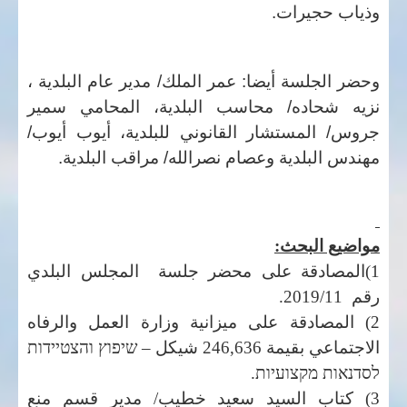
وذياب حجيرات.
وحضر الجلسة أيضا: عمر الملك/ مدير عام البلدية ،
نزيه شحاده/ محاسب البلدية، المحامي سمير
جروس/ المستشار القانوني للبلدية، أيوب أيوب/
مهندس البلدية وعصام نصرالله/ مراقب البلدية.
مواضيع البحث:
1)المصادقة على محضر جلسة المجلس البلدي
رقم 2019/11.
2) المصادقة على ميزانية وزارة العمل والرفاه
الاجتماعي بقيمة 246,636 شيكل –
שיפוץ והצטיידות
לסדנאות מקצועיות.
3) كتاب السيد سعيد خطيب/ مدير قسم منع