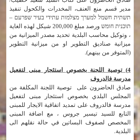
مدير قسم منع العنف، المخدرات والكحول تنفيذ
תשתית חשמל למערך מצלמות עתידי בעיר שפרעם –
תוכנית חומש
ورصد مبلغ 200,000 شيكل لهذه الغاية
، وتوكيل محاسب البلدية تحديد مصدر الميزانية من
ميزانية صناديق التطوير او من ميزانية التطوير
(المتوفر من بينهم
).
4) توصية اللجنة بخصوص استئجار مبنى لتفعيل
مدرسة فالدروف
صادق الحاضرون على توصية اللجنة المكلفة من
المجلس البلدي بخصوص استئجار مبنى لتفعيل
مدرسة فالدروف على تمديد اتفاقية الايجار للمبنى
التابع للسيد تيسير جروس ، مع اضافة المبنى
المخصص لصفوف البساتين في حالة نقلهم الى
البلدية.