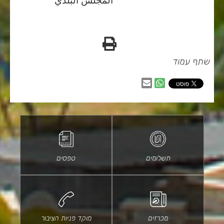
المجلس البلدي
הדפס
שתף עמוד
שיתוף
שיתוף
בווטסאפ
באמצעות
דוא״ל
תשלומים
טפסים
מכרזים
מוקד פניות הציבור