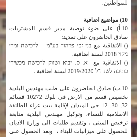
للمواطنين.
10) مواضيع اضافية
10.أ) على ضوء توصية مدير قسم المشتريات
صادق الحاضرون على تمديد:
() الاتفاقية مع
בני זכי פרהוד בע"מ – לרכישת ומרי
ניקוי 2018
لسنة اضافية.
(
)
الاتفاقية مع
א. ס. יבוא ושווק
לרכישת מכשירי
כתיבה לשנה"ל
2019/2020 لسنة اضافية .
10.ب) صادق الحاضرون على طلب مهندس البلدية
تخصيص قسم من الارض في بلوك 10272 قسائم
32, 30, 12 حي الميدان لإقامة بيت عزاء للطائفة
الاسلامية للنساء، وتوكيل مهندس البلدية متابعة
ترخيص المينى ، وتقديم طلبات الى وزارة الاديان
للحصول على ميزانيات للبناء ، وبعد الحصول على