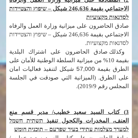
الاجتماعي بقيمة 246,636 شيكل –
שיפוץ והצטיידות
לסדנאות מקצועיות
صادق الحاضرون على ميزانية وزارة العمل والرفاه
الاجتماعي بقيمة 246,636 شيكل –
שיפוץ והצטיידות
לסדנאות מקצועיות.
وكذلك صادق الحاضرون على اشتراك البلدية
بقيمة 10% من
ميزانية السلطة الوطنية للأمان على
الطرق بقيمة 57,000 شيكل
لتنفيذ فعاليات امان
على الطرق.
(الميزانية التي صودقت في الجلسة
المجلس رقم 2019/9).
3) كتاب السيد سعيد خطيب/ مدير قسم منع
العنف، المخدرات والكحول تنفيذ
תשתית חשמל
למערך מצלמות עתידי בעיר שפרעם – תוכנית חומש
صادق الحاضرون على كتاب السيد سعيد خطيب/