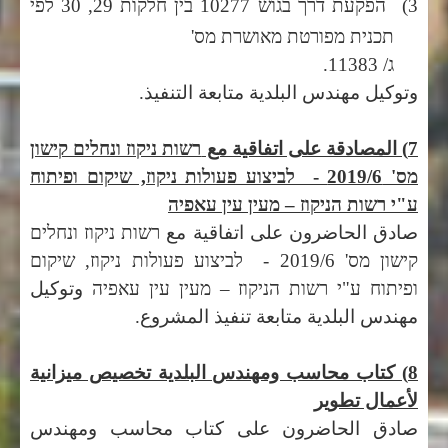
3)
הפקעת דרך בגוש 10277 בין חלקות 29, 30 לפי
תכנית מפורטת מאושרת מס'
ג/ 11383.
وتوكيل مهندس البلدية متابعة التنفيذ.
7) المصادقة على اتفاقية مع
רשות ניקוז ונחלים קישון
מס'
2019/6 -
לביצוע פעולות ניקוז, שיקום ופיתוח
ע"י רשות הניקוז
–
מעין עין עאפיה
صادق الحاضرون على اتفاقية مع
רשות ניקוז ונחלים
קישון מס'
2019/6 -
לביצוע פעולות ניקוז, שיקום
ופיתוח ע"י רשות הניקוז
–
מעין עין עאפיה
وتوكيل
مهندس البلدية متابعة تنفيذ المشروع.
8) كتاب محاسب ومهندس البلدية تخصيص ميزانية
لأعمال تطوير
صادق الحاضرون على كتاب محاسب ومهندس