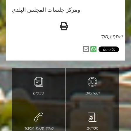
ومركز جلسات المجلس البلدي
הדפס
שתף עמוד
שיתוף
שיתוף
בווטסאפ
באמצעות
דוא״ל
תשלומים
טפסים
מכרזים
מוקד פניות הציבור