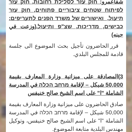
شفاعمرو:
חוק עזר לסלילת רחובות, חוק עזר
לפיתוח שטחים ציבוריים פתוחים, חוק עזר
תיעול, ואישורים של משרד הפנים לתעריפים:
כבישים, מדריכות, שצ"פ ותיעול.(
وزعت في
حينه)
قرر الحاضرون تأجيل بحث الموضوع الى جلسة
قادمة للمجلس البلدي.
3)المصادقة على ميزانية وزارة المعارف بقيمة
50,000 شيكل – لإقامة
מרחב הכלה
في المدرسة
الشاملة "ا" على اسم الشيخ صالح خنيفس
صادق الحاضرون على ميزانية وزارة المعارف بقيمة
50,000 شيكل – لإقامة
מרחב הכלה
في المدرسة
الشاملة "ا" على اسم الشيخ صالح خنيفس، وتوكيل
مهندس البلدية متابعة الموضوع.