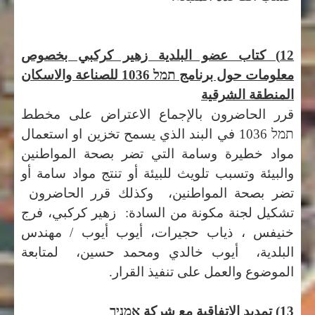
12) كتاب عضو البلدية زهير كركبي بخصوص
معلومات حول برنامج
תמל 1036
للصناعة والاسكان
المنطقة الشرقية
قرر الحاضرون بالإجماع الاعتراض على مخطط
תמל 1036
في البند الذي يسمح تخزين او استعمال
مواد خطيرة وسامة التي تضر بصحة المواطنين
والبيئة وتسبب تلويث للبيئة أو تنتج مواد سامة أو
تضر بصحة المواطنين، وكذلك قرر الحاضرون
تشكيل لجنة مكونة من السادة: زهير كركبي، فرج
خنيفس ، ذياب حجيرات، أيوب أيوب / مهندس
البلدية، أيوب خالدي ومحمد حسين، لمتابعة
الموضوع والعمل على تنفيذ القرار.
13) تمديد الاتفاقية مع شركة
אמניר