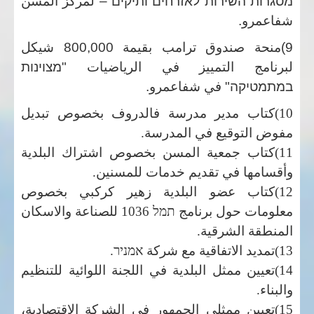
מסגרות השירות לאזרחים ותיקים –
لمركز
المسن
شفاعمرو
.
9)منحة صندوق ترامب بقيمة 800,000 شيكل
لبرنامج
التمييز
في
الرياضيات
"
מצוינות
במתמטיקה"
في شفاعمرو.
10)كتاب مدير مدرسة فالدروف بخصوص تبديل
مفوض التوقيع في المدرسة.
11)كتاب جمعية المسن بخصوص اشتراك البلدية
وأقسامها في تقديم خدمات للمسنين.
12)كتاب عضو البلدية زهير كركبي بخصوص
معلومات حول برنامج
תמל 1036
للصناعة والاسكان
المنطقة الشرقية.
13)تمديد الاتفاقية مع شركة
אמניר.
14)تعيين ممثل البلدية في اللجنة اللوائية للتنظيم
والبناء.
15)تعيين ممثلي الجمهور في الشركة الاقتصادية،