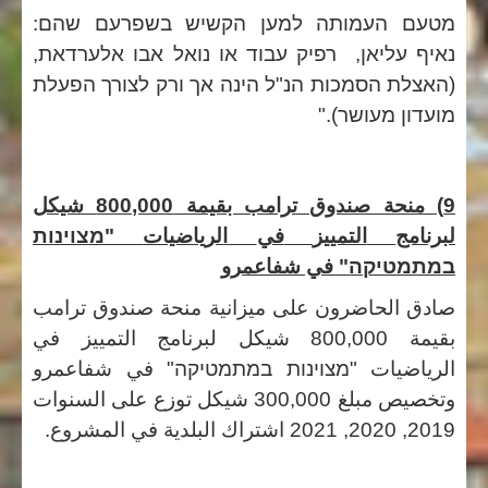
מטעם העמותה למען הקשיש בשפרעם שהם:
נאיף עליאן, רפיק עבוד או נואל אבו אלערדאת,
(האצלת הסמכות הנ"ל הינה אך ורק לצורך הפעלת
מועדון מעושר)."
9) منحة صندوق ترامب بقيمة 800,000 شيكل
لبرنامج
التمييز
في
الرياضيات
"
מצוינות
במתמטיקה"
في شفاعمرو
صادق
الحاضرون
على
ميزانية
منحة
صندوق
ترامب
بقيمة
800,000
شيكل
لبرنامج
التمييز
في
الرياضيات
"
מצוינות במתמטיקה"
في شفاعمرو
وتخصيص مبلغ 300,000 شيكل توزع على السنوات
2019, 2020, 2021 اشتراك البلدية في المشروع.