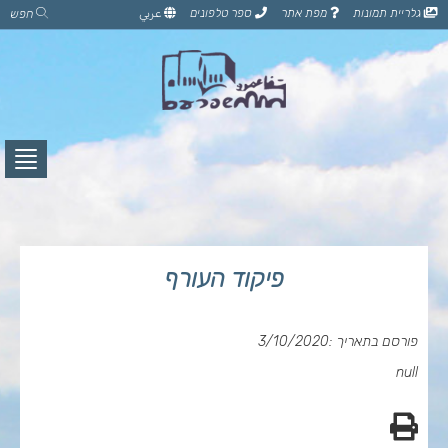
דלג
גלריית תמונות
מפת אתר
ספר טלפונים
عربي
חפש
לתוכן
הדף
לחץ
לפתי
תפרי
פיקוד העורף
פורסם בתאריך :3/10/2020
null
הדפס