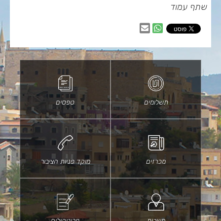
שתף עמוד
שיתוף
שיתוף
בווטסאפ
באמצעות
דוא״ל
תשלומים
טפסים
מכרזים
מוקד פניות הציבור
משרות
פרוטקולים