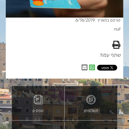
פורסם בתאריך :6/16/2019
null
הדפס
שתף עמוד
שיתוף
שיתוף
בווטסאפ
באמצעות
דוא״ל
תשלומים
טפסים