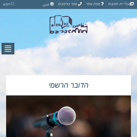
דלג
גלריית תמונות
מפת אתר
ספר טלפונים
عربي
חפש
לתוכן
הדף
לחץ
לפתי
תפרי
הדובר הרשמי