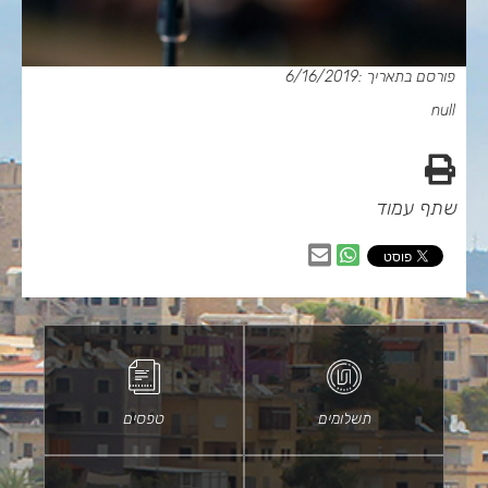
פורסם בתאריך :6/16/2019
null
הדפס
שתף עמוד
שיתוף
שיתוף
בווטסאפ
באמצעות
דוא״ל
תשלומים
טפסים