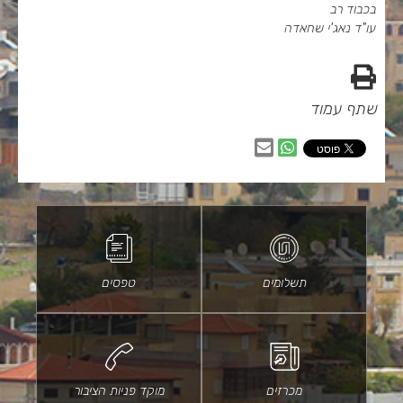
בכבוד רב
עו"ד נאג'י שחאדה
הדפס
שתף עמוד
שיתוף
שיתוף
בווטסאפ
באמצעות
דוא״ל
תשלומים
טפסים
מכרזים
מוקד פניות הציבור