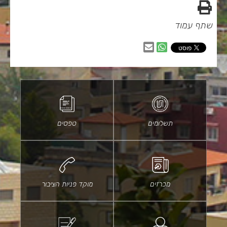
הדפס
שתף עמוד
שיתוף
שיתוף
בווטסאפ
באמצעות
דוא״ל
תשלומים
טפסים
מכרזים
מוקד פניות הציבור