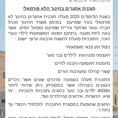
פורסם בתאריך :6/16/2019
תוכנית אתגרים בחינוך הלא פורמאלי
בשנת הלימודים 2020 פעלה תוכנית אתגרים בחינוך לא
פורמאלי בעיר שפרעם במימון משרד החינוך מנהל
חברה ונוער ושיתוף עיריית שפרעם ומפעל הפיס, אשר
באה לתת מענה בתחום הפנאי המשמעותי לילדי ונערי
העיר, התוכניות פועלת להשגת ארבעה ערוצי יישום :
-
ניצול זמן פנאי משמעותי
-
העצמה ומנהיגות לילדים ובני נוער
-
מיומנות תעסוקה והכנה לחיים
-
קשרי קהילה ומעורבות הורים
התוכנית פעלה בשמונה מרכזים שונים אשר ניכרים
כעוגנים בקהילה אשר במסגרתן ניתן שירות ליותר
מ4000 ילדים ובני נוער כחוגים ותוכניות חינוכיות , ימי
שיא, הכשרות, אירועים קהילתיים ועוד.
החוגים שהופעלו במסגרת התוכנית לתלמידי היסודי עד
כתה ו' :
רופא צעיר, מוזיקה ומחול, לימודי דבקה, שף צעיר, שער