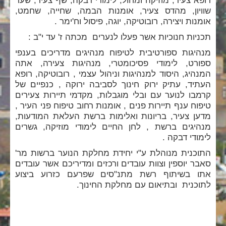
שוויון, מהדס צעיר, אומנות הבמה, שחייה, שחמט,
אומנות ויצירה, רובוטיקה, יוגה, פיסול וח'ימר .
תכניות חנוכיות אשר פעלו לנערים מכתה ז' עד י"ב :
מנהיגות ספורטיבית לטיפוח מנהיגים מדריכים בענפי
ספורט, לימודי פסיכומטרי, מנהיגות צעירה, אתה
המנהיג, היסוד למנהיגות וניהול עצמי , רובוטיקה, רופא
העתיד, עתיק ירוק חינוך לסביבה ירוקה , כנפיים של
קרמבו לנוער עם ובלי מוגבלות, מקדמי תיירות צעירים
טיפוח ענף תיירות פנים , אומנות רחוב טיפוח פני העיר ,
מדען צעיר, בריונות ואלימות ברשת העלאת המודעות,
מנהיגים ברשת , לחן החיים לימודי מוזיקה, גשרים
לימודי דבקה .
התוכנית מנוהלת ע"י יחידת מחלקת הנוער ברשות מר'
סאבר יוספין וצוות עובדים ורכזים ומדיריכם אשר עובדים
אתו בשיתוף רשת מתנ"סים שפרעם כזרוע ביצוע
לתוכנית ובתיאום עם מחלקת החינוך.