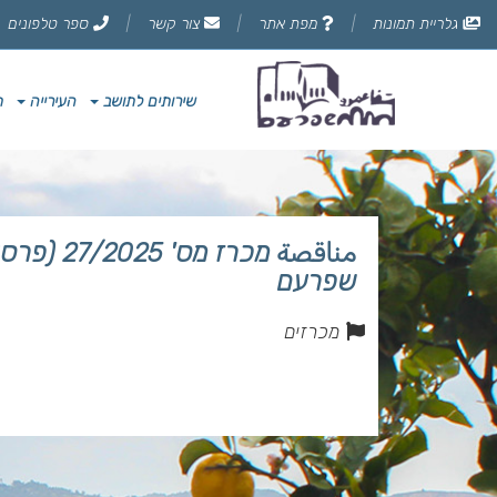
דלג
גלריית תמונות
מפת אתר
צור קשר
ספר טלפונים
לתוכן
הדף
שירותים לתושב
העירייה
ת
مناقصة מ
שפרעם
מכרזים