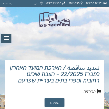
דלג
גלריית תמונות
מפת אתר
ספר טלפונים
عربي
חפש
לתוכן
הדף
לחץ
לפתי
תפרי
تمديد مناقصة / הארכת המועד האחרון
למכרז 22/2025 - הצבת שילוט
רחובות וספרי בתים בעיריית שפרעם
מכרזים
שמירה