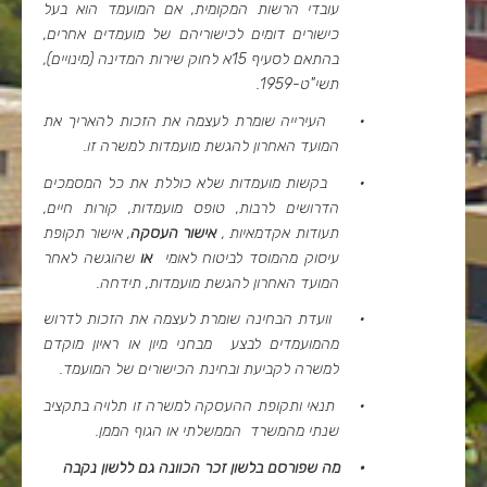
עובדי הרשות המקומית, אם המועמד הוא בעל
כישורים דומים לכישוריהם של מועמדים אחרים,
בהתאם לסעיף 15א לחוק שירות המדינה (מינויים),
תשי"ט-1959.
·
העירייה שומרת לעצמה את הזכות להאריך את
המועד האחרון להגשת מועמדות למשרה זו.
·
בקשות מועמדות שלא כוללת את כל המסמכים
הדרושים לרבות, טופס מועמדות, קורות חיים,
תעודות אקדמאיות ,
אישור העסקה
, אישור תקופת
עיסוק מהמוסד לביטוח לאומי
או
שהוגשה לאחר
המועד האחרון להגשת מועמדות, תידחה.
·
וועדת הבחינה שומרת לעצמה את הזכות לדרוש
מהמועמדים לבצע מבחני מיון או ראיון מוקדם
למשרה לקביעת ובחינת הכישורים של המועמד.
·
תנאי ותקופת ההעסקה למשרה זו תלויה בתקציב
שנתי מהמשרד הממשלתי או הגוף הממן.
·
מה שפורסם בלשון זכר הכוונה גם ללשון נקבה