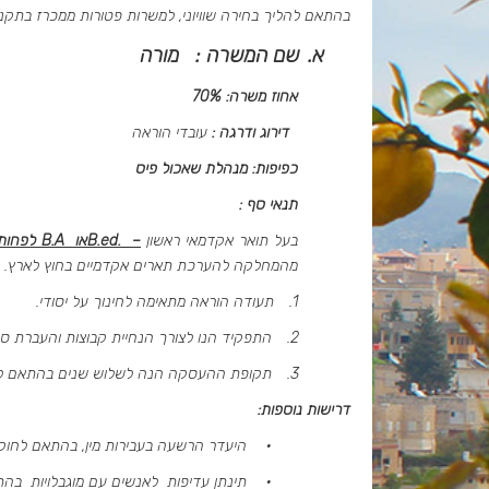
בהתאם להליך בחירה שוויוני, למשרות פטורות ממכרז בתקנו
א.
שם המשרה : מורה
אחוז משרה: 70%
דירוג ודרגה :
עובדי הוראה
כפיפות: מנהלת שאכול פיס
תנאי סף :
בעל תואר אקדמאי ראשון
–
B.ed.
או
B.A
לפחות
מהמחלקה להערכת תארים אקדמיים בחוץ לארץ.
1.
תעודה הוראה מתאימה לחינוך על יסודי.
2.
התפקיד הנו לצורך הנחיית קבוצות והעברת 
3.
תקופת ההעסקה הנה לשלוש שנים בהתאם לת
דרישות נוספות:
·
היעדר הרשעה בעבירות מין, בהתאם לחוק ל
·
תינתן עדיפות לאנשים עם מוגבלויות בהתאם לסעיף 9 לחוק שוויון זכויות לאנשים עם