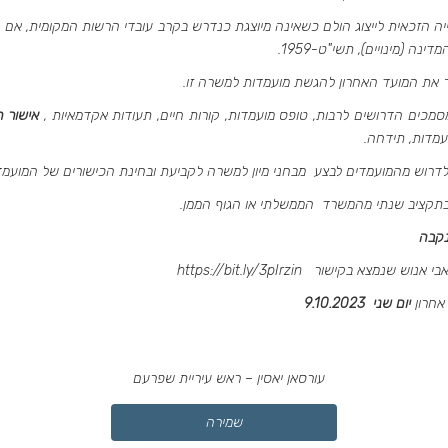
יה הזכאית לייצוג הולם כשאינה מיוצגת כנדרש בקרב עובדי הרשות המקומית, אם 
 את המועד האחרון להגשת מועמדות למשרה זו.
כים הדרושים לרבות, טופס מועמדות, קורות חיים, תעודות אקדמאיות ,
אישור 
מדות, תידחה.
דרוש מהמועמדים לבצע מבחני מיון למשרה לקביעת ובחינת הכישורים של המועמד
בתקציב שנתי מהמשרד הממשלתי או הגוף הממן.
נקבה
בי אנוש שנמצא בקישור
https://bit.ly/3pIrzin
חרון
יום שני 9.10.2023
עורסאן יאסין – ראש עיריית שפרעם
שמירה