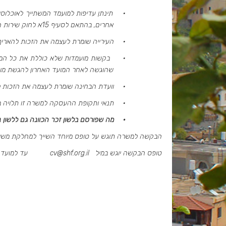
·
תינתן עדיפות למועמד המשתייך לאוכלוסי
אחרים, בהתאם לסעיף 15א לחוק שירות המדינה (מינויים), תשי"ט-1959.
·
העירייה שומרת לעצמה את הזכות להאריך
·
בקשות מועמדות שלא כוללת את כל המסמ
שהוגשה לאחר המועד האחרון להגשת מוע
·
וועדת הבחינה שומרת לעצמה את הזכות ל
·
תנאי ותקופת ההעסקה למשרה זו תלויה 
·
מה שפורסם בלשון זכר הכוונה גם ללשון 
הבקשה למשרה תוגש על טופס מיוחד השייך למחלקת משא
טופס הבקשה יוגש במיל
cv@shf.org.il
עד למועד א