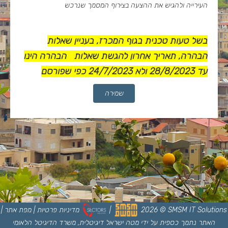
העירייה ולהגיש את ההצעה בצירוף המסמך שנרכש
בשל טעות טכנית בגוף המכרז, בעניין שאלות
הבהרה, תאריך אחרון להגשת שאלות הבהרה הינו
עד 28/8/2023 ולא 24/7/2023 כפי שפורסם
שמירה
SMSM IT Solutions
©
2026
|
מדיניות פרטיות
|
מפת אתר
|
האתר נתמך כספית על ידי מטה ישראל דיגיטלית, משרד הדיגיטל הלאומי