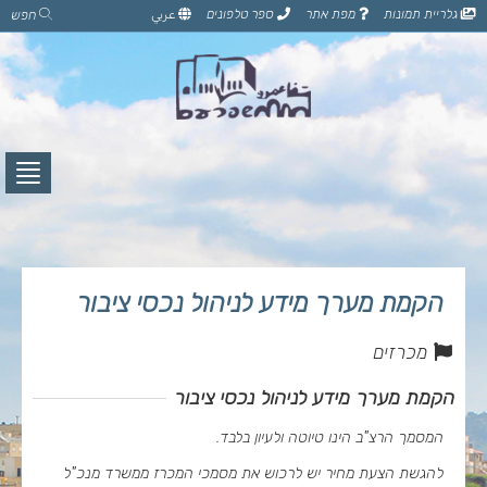
דלג
גלריית תמונות
מפת אתר
ספר טלפונים
عربي
חפש
לתוכן
הדף
לחץ
לפתי
תפרי
הקמת מערך מידע לניהול נכסי ציבור
מכרזים
הקמת מערך מידע לניהול נכסי ציבור
המסמך הרצ"ב הינו טיוטה ולעיון בלבד.
להגשת הצעת מחיר יש לרכוש את מסמכי המכרז ממשרד מנכ"ל