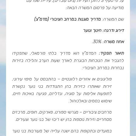
על פי סעיף 3 לחוק העיריות (גיוס עובדים), עיריית שפרעם
מודיעה על פרסום המשרה הבאה:
שם המשרה:
מדריך מוגנות במרחב הציבורי (מדמ"צ)
דירוג ודרגה:
חינוך ונוער
אחוז משרה
: 30%.
תיאור תפקיד:
המדמ"ץ הוא מדריך בלתי פורמאלי, שתפקידו
להגביר את הנוכחות הבוגרת לאורך שעות הערב והלילה בזירות
נבחרות במרחב הציבורי:
פוליגונים או אזורים רלוונטיים – בהתבסס על מיפוי עירוני,
זירות שאותרו כזירות בהן התגודדות בני נוער נקשרת
לתופעות אלימות על סוגיה, ונדליזם, פגיעה באיכות חיים,
שימוש בסמים ובאלכוהול.
מרחבים ציבוריים – מגרשי ספורט, פארקים, חופים, מרכזים
מסחריים וזירות נוספות בהן יש ריבוי של בני נוער וצעירים.
במועדים ובתקופות בהם ישנה עלייה של מעורבות בני נוער