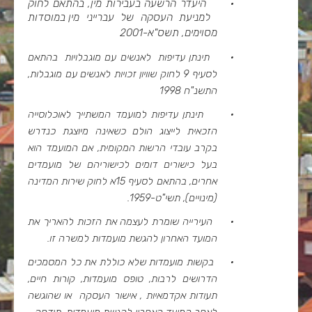
·
היעדר הרשעה בעבירות מין, בהתאם לחוק
למניעת העסקה של עברייני מין במוסדות
מסוימים, תשס"א-2001
·
תינתן עדיפות לאנשים עם מוגבלויות בהתאם
לסעיף 9 לחוק שוויון זכויות לאנשים עם מוגבלות,
התשנ"ח 1998
·
תינתן עדיפות למועמד המשתייך לאוכלוסייה
הזכאית לייצוג הולם כשאינה מיוצגת כנדרש
בקרב עובדי הרשות המקומית, אם המועמד הוא
בעל כישורים דומים לכישוריהם של מועמדים
אחרים, בהתאם לסעיף 15א לחוק שירות המדינה
(מינויים), תשי"ט-1959.
·
העירייה שומרת לעצמה את הזכות להאריך את
המועד האחרון להגשת מועמדות למשרה זו.
·
בקשות מועמדות שלא כוללת את כל המסמכים
הדרושים לרבות, טופס מועמדות, קורות חיים,
תעודות אקדמאיות , אישור העסקה או שהוגשה
לאחר המועד האחרון להגשת מועמדות, תידחה.