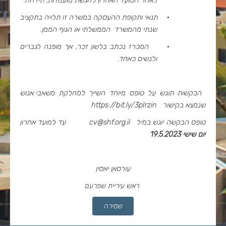
·
תנאי ותקופת ההעסקה במשרה זו תלויה בתקציב
שנתי מהמשרד הממשלתי או הגוף הממן.
·
המכרז נכתב בלשון זכר, אך מופנה לגברים
ולנשים כאחד.
הבקשות תוגש על טופס מיוחד השייך למחלקת משאבי אנוש
שנמצא בקישור
https://bit.ly/3pIrzin
טופס הבקשה יוגש במיל
cv@shf.org.il
עד למועד אחרון
יום שישי 19.5.2023
עורסאן יאסין
ראש עיריית שפרעם
שמירה