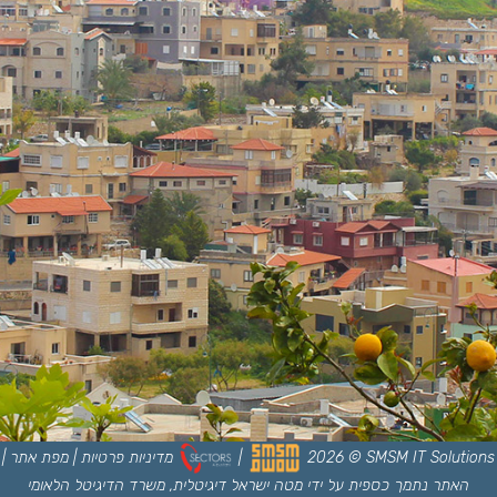
SMSM IT Solutions
©
2026
|
מדיניות פרטיות
|
מפת אתר
|
האתר נתמך כספית על ידי מטה ישראל דיגיטלית, משרד הדיגיטל הלאומי