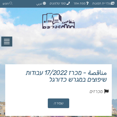
דלג
גלריית תמונות
מפת אתר
ספר טלפונים
عربي
חפש
לתוכן
הדף
לחץ
לפתי
תפרי
مناقصة - מכרז 17/2022 עבודות
שיפוצים במגרש כדורגל
מכרזים
שמירה