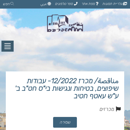
דלג
גלריית תמונות
מפת אתר
ספר טלפונים
عربي
חפש
לתוכן
הדף
לחץ
לפתי
תפרי
مناقصة/ מכרז 12/2022- עבודות
שיפוצים, בטיחות ונגישות בי"ס חט"ב ב'
ע"ש עאטף חטיב
מכרזים
שמירה