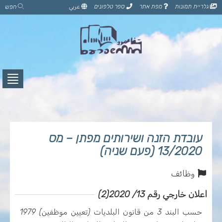
דלג
גלריית תמונות
מפת אתר
ספר טלפונים
عربي
חפש
לתוכן
הדף
לחץ
לפתי
תפרי
עובדת הזנה ושירותים מפתן – מס
13/2020 (פעם שניה)
وظائف
اعلان خارجي رقم 13/ 2020(2)
حسب البند 3 من قانون البلديات (تعيين موظفين) 1979