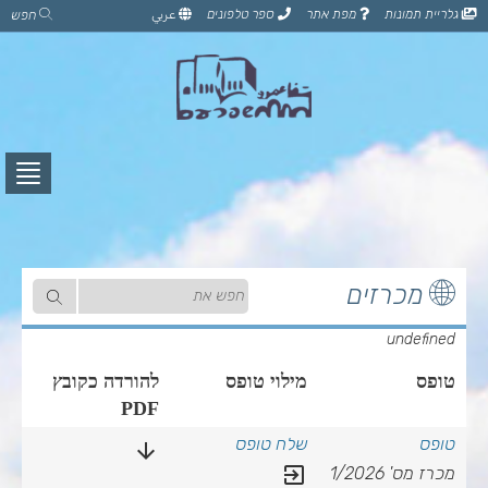
דלג
גלריית תמונות
מפת אתר
ספר טלפונים
عربي
חפש
לתוכן
הדף
לחץ
לפתי
תפרי
מכרזים
undefined
טופס
מילוי טופס
להורדה כקובץ
PDF
arrow_downward
exit_to_app
מכרז מס' 1/2026