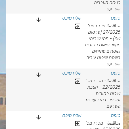
כניסה מערבית
שפרעם
arrow_downward
exit_to_app
مناقصة מכרז מס'
27/2025 (פרסום
שני) - מתן שירותי
ניקיון וטיאוט רחובות
ושטחים פתוחים
בשטח שיפוט עירית
שפרעם
arrow_downward
exit_to_app
مناقصة- מכרז מס'
22/2025 - הצבת
שילוט רחובות
ומספרי בתי בעיריית
שפרעם
arrow_downward
exit_to_app
مناقصة- מכרז מס'