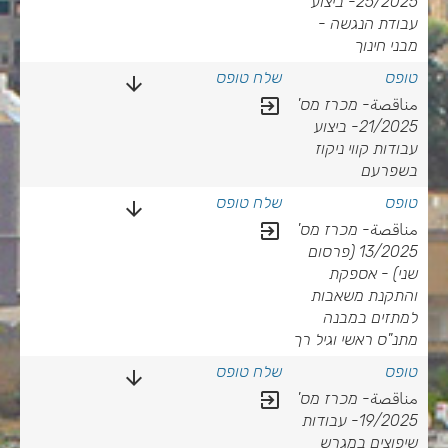
25/2025- ביצוע
עבודת הנגשה -
מבני חינוך
arrow_downward
exit_to_app
مناقصة- מכרז מס'
21/2025- ביצוע
עבודות קווי ניקוז
בשפרעם
arrow_downward
exit_to_app
مناقصة- מכרז מס'
13/2025 (פרסום
שני) - אספקת
והתקנת משאבות
למתזים במבנה
מתנ"ס ראשי וגיל רך
arrow_downward
exit_to_app
مناقصة- מכרז מס'
19/2025- עבודות
שיפוצים במגרש