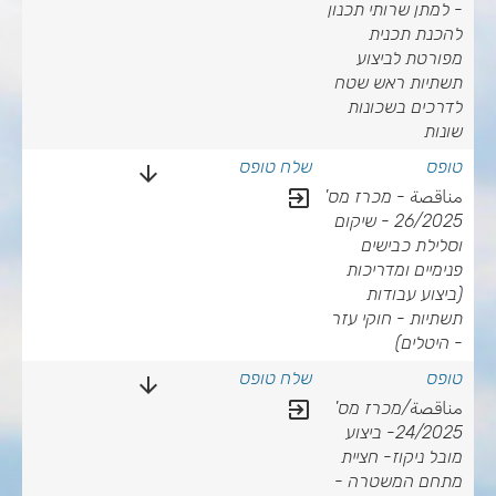
- למתן שרותי תכנון
להכנת תכנית
מפורטת לביצוע
תשתיות ראש שטח
לדרכים בשכונות
שונות
arrow_downward
exit_to_app
مناقصة - מכרז מס'
26/2025 - שיקום
וסלילת כבישים
פנימיים ומדריכות
(ביצוע עבודות
תשתיות - חוקי עזר
- היטלים)
arrow_downward
exit_to_app
مناقصة/מכרז מס'
24/2025- ביצוע
מובל ניקוז- חציית
מתחם המשטרה -