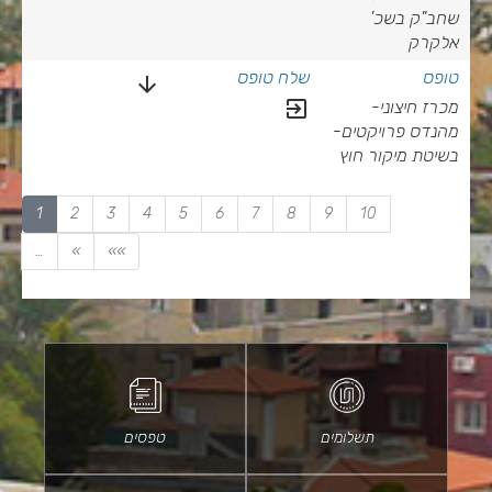
שחב"ק בשכ'
אלקרק
בשיטת מיקור חוץ
arrow_downward
 בשיטת מיקור חוץ
exit_to_app
מכרז חיצוני-
מהנדס פרויקטים-
בשיטת מיקור חוץ
1
2
3
4
5
6
7
8
9
10
…
»
»»
תשלומים
טפסים