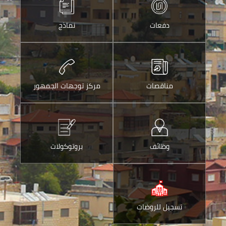
الواتس
ارسالها
اب
عبر
دفعات
نماذج
البريد
الالكتروني
مناقصات
مركز توجهات الجمهور
وظائف
بروتوكولات
تسجيل للروضات