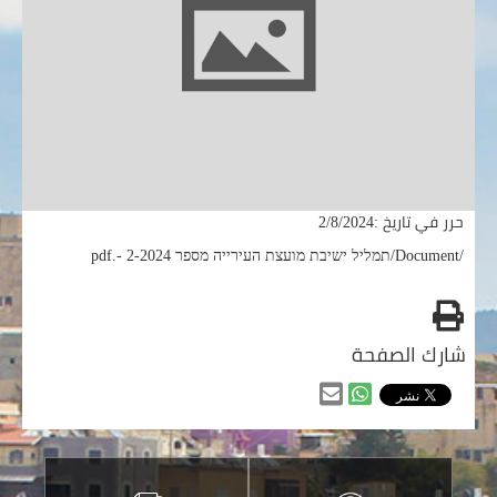
حرر في تاريخ :2/8/2024
/Document/‏‏תמליל ישיבת מועצת העירייה מספר 2-2024 -.pdf
طباعه
شارك الصفحة
مشاركه
مشاركه
من
من
خلال
خلال