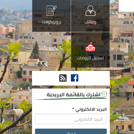
وظائف
بروتوكولات
تسجيل للروضات
فيس
RSS
.
بوك
اشترك بالقائمة البريدية
البريد الالكتروني
*