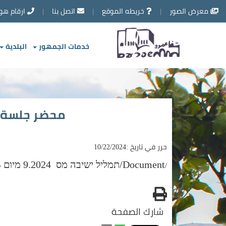
تخطي
معرض الصور
خريطه الموقع
اتصل بنا
ارقام هو
إلى
محتوى
الصفحة
خدمات الجمهور
البلدية
محضر جلسة الم
حرر في تاريخ :10/22/2024
Document/תמליל ישיבה מס 9.2024 מיום 28.8.24
/
طباعه
شارك الصفحة