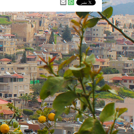
مشاركه
مشاركه
من
من
خلال
خلال
الواتس
ارسالها
اب
عبر
البريد
الالكتروني