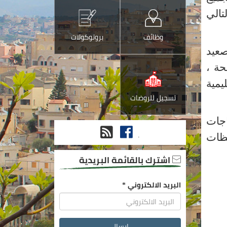
تالي
وظائف
بروتوكولات
صعيد
حة ،
يمية
تسجيل للروضات
اجات
فيس
RSS
.
حظات
بوك
اشترك بالقائمة البريدية
البريد الالكتروني
*