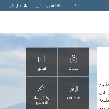
بحث
تسجيل الدخول
سجل الآن
دفعات
نماذج
طنين
ر في
مناقصات
مركز توجهات
لدية
الجمهور
جميع