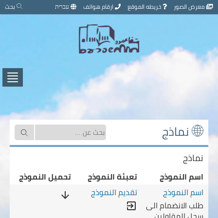
تخطي
معرض الصور
خريطه الموقع
ارقام هواتف
עברית
بحث
إلى
محتوى
الصفحة
اضغط
لفتح
/
إغلاق
القائ
نماذج
نماذج
اسم النموذج
تعبئة النموذج
تحميل النموذج
سجل المقاولين ومزودي خدمات
arrow_downward
طلب الانضمام الى
ين ومزودي خدمات
exit_to_app
سجل المقاولين