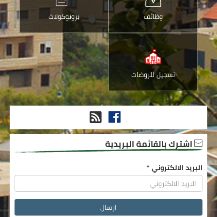
وظائف
بروتوكولات
تسجيل للروضات
فيس
RSS
.
بوك
اشترك بالقائمة البريدية
البريد الالكتروني
*