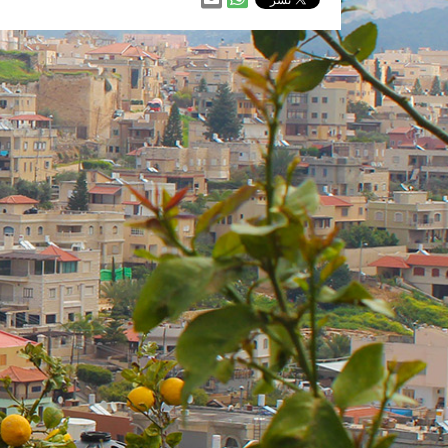
من
من
خلال
خلال
الواتس
ارسالها
اب
عبر
البريد
الالكتروني