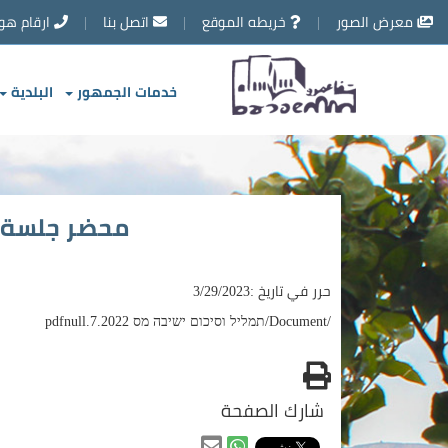
تخطي
معرض الصور
خريطه الموقع
اتصل بنا
ارقام هو
إلى
محتوى
الصفحة
خدمات الجمهور
البلدية
محضر جلسة الم
حرر في تاريخ :3/29/2023
/Document/‏‏תמליל וסיכום ישיבה מס 7.2022.pdf
null
طباعه
شارك الصفحة
مشاركه
مشاركه