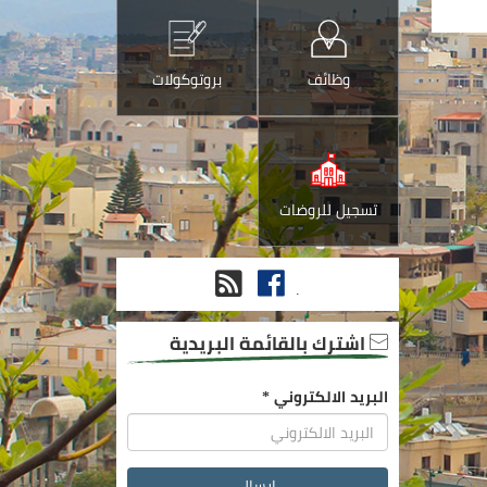
وظائف
بروتوكولات
تسجيل للروضات
فيس
RSS
.
بوك
اشترك بالقائمة البريدية
البريد الالكتروني
*