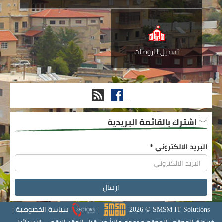
تسجيل للروضات
فيس
RSS
.
بوك
اشترك بالقائمة البريدية
البريد الالكتروني
*
SMSM IT Solutions
©
2026
|
سياسة الخصوصية
|