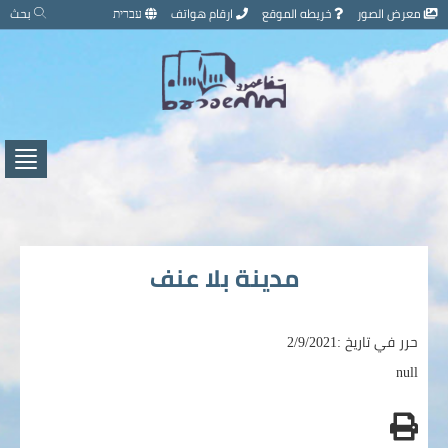
تخطي
معرض الصور
خريطه الموقع
ارقام هواتف
עברית
بحث
إلى
محتوى
الصفحة
اضغط
لفتح
/
إغلاق
القائ
مدينة بلا عنف
حرر في تاريخ :2/9/2021
null
طباعه