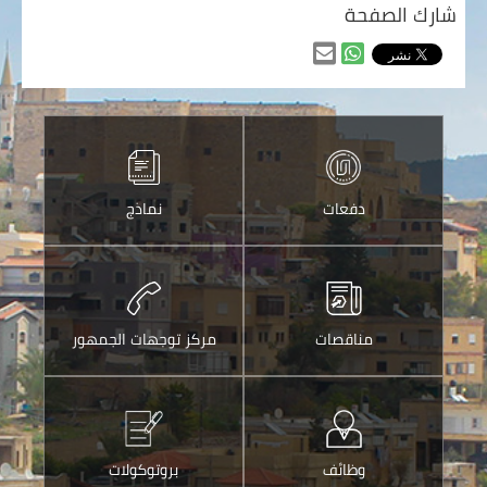
شارك الصفحة
مشاركه
مشاركه
من
من
خلال
خلال
الواتس
ارسالها
اب
عبر
دفعات
نماذج
البريد
الالكتروني
مناقصات
مركز توجهات الجمهور
وظائف
بروتوكولات