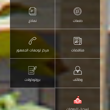
خلال
خلال
الواتس
ارسالها
اب
عبر
دفعات
نماذج
البريد
الالكتروني
مناقصات
مركز توجهات الجمهور
وظائف
بروتوكولات
تسجيل للروضات