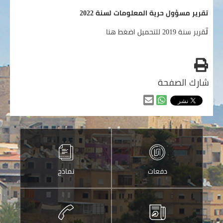
تقرير مسؤول حرية المعلومات لسنة 2022
ت
قرير سنة 2019 للتحميل
اضغط هنا
طباعه
شارك الصفحة
مشاركه
مشاركه
من
من
خلال
خلال
الواتس
ارسالها
اب
عبر
دفعات
نماذج
البريد
الالكتروني