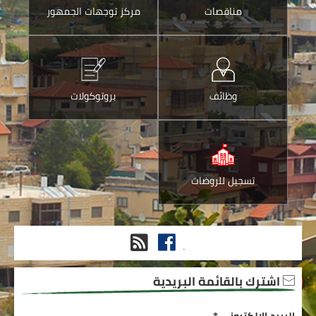
مناقصات
مركز توجهات الجمهور
وظائف
بروتوكولات
تسجيل للروضات
فيس
RSS
.
بوك
اشترك بالقائمة البريدية