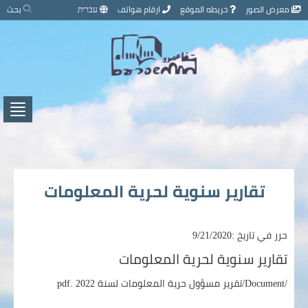
تخطي
معرض الصور
خريطه الموقع
ارقام هواتف
עברית
بحث
إلى
محتوى
الصفحة
اضغط
لفتح
/
إغلاق
القائ
تقارير سنوية لحرية المعلومات
حرر في تاريخ :9/21/2020
تقارير سنوية لحرية المعلومات
/Document/
تقرير مسؤول حرية المعلومات لسنة 2022 .pdf