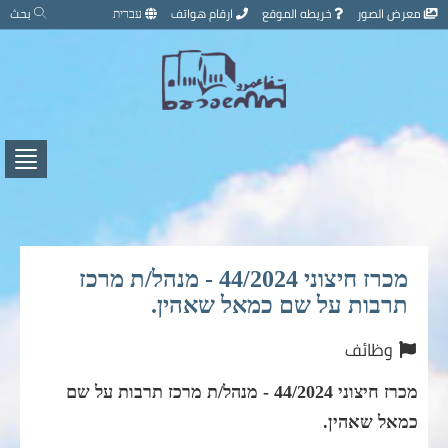
تخطي
معرض الصور
خريطه الموقع
ارقام هواتف
עברית
بحث
إلى
محتوى
الصفحة
اضغط
لفتح
/
إغلاق
القائ
מכרז חיצוני 44/2024 - מנהל/ת מרכז
תרבות על שם כמאל שאהין.
وظائف
מכרז חיצוני 44/2024 - מנהל/ת מרכז תרבות על שם
כמאל שאהין.