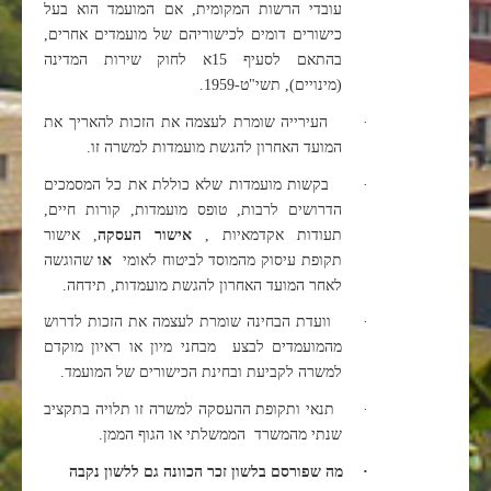
עובדי הרשות המקומית, אם המועמד הוא בעל
כישורים דומים לכישוריהם של מועמדים אחרים,
בהתאם לסעיף 15א לחוק שירות המדינה
(מינויים), תשי"ט-1959.
·
העירייה שומרת לעצמה את הזכות להאריך את
המועד האחרון להגשת מועמדות למשרה זו.
·
בקשות מועמדות שלא כוללת את כל המסמכים
הדרושים לרבות, טופס מועמדות, קורות חיים,
תעודות אקדמאיות ,
אישור העסקה
, אישור
תקופת עיסוק מהמוסד לביטוח לאומי
או
שהוגשה
לאחר המועד האחרון להגשת מועמדות, תידחה.
·
וועדת הבחינה שומרת לעצמה את הזכות לדרוש
מהמועמדים לבצע מבחני מיון או ראיון מוקדם
למשרה לקביעת ובחינת הכישורים של המועמד.
·
תנאי ותקופת ההעסקה למשרה זו תלויה בתקציב
שנתי מהמשרד הממשלתי או הגוף הממן.
·
מה שפורסם בלשון זכר הכוונה גם ללשון נקבה