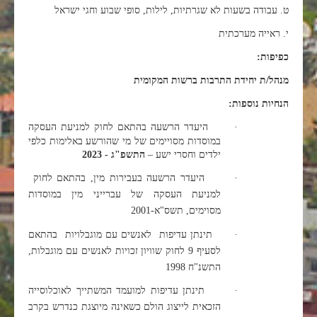
ט. עבודה בשעות לא שגרתיות, לילות, סופי שבוע וחגי ישראל
י. ראייה מערכתית
כפיפות:
מנהל/ת יחידת התרבות ברשות המקומית
הנחיות נוספות:
·
היעדר הרשעה בהתאם לחוק למניעת העסקה
במוסדות מסויימים של מי שהורשע באלימות כלפי
ילדים וחסרי ישע –
התשפ"ג - 2023
·
היעדר הרשעה בעבירות מין, בהתאם לחוק
למניעת העסקה של עברייני מין במוסדות
מסוימים, תשס"א-2001
·
תינתן עדיפות לאנשים עם מוגבלויות בהתאם
לסעיף 9 לחוק שוויון זכויות לאנשים עם מוגבלות,
התשנ"ח 1998
·
תינתן עדיפות למועמד המשתייך לאוכלוסייה
הזכאית לייצוג הולם כשאינה מיוצגת כנדרש בקרב