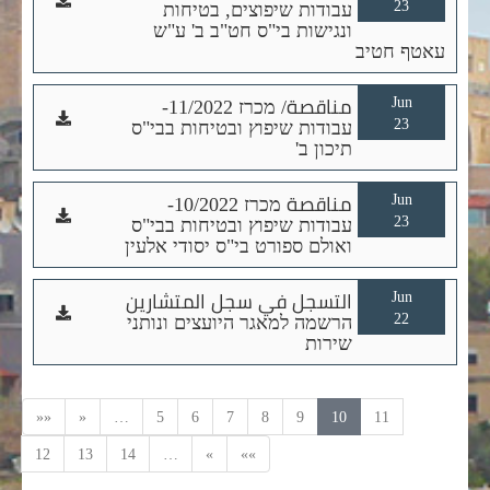
23
עבודות שיפוצים, בטיחות
النموذج
ונגישות בי"ס חט"ב ב' ע"ש
עאטף חטיב
Jun
مناقصة/ מכרז 11/2022-
تحميل
23
עבודות שיפוץ ובטיחות בבי"ס
النموذج
תיכון ב'
Jun
مناقصة מכרז 10/2022-
تحميل
23
עבודות שיפוץ ובטיחות בבי"ס
النموذج
ואולם ספורט בי"ס יסודי אלעין
Jun
التسجل في سجل المتشارين
تحميل
22
הרשמה למאגר היועצים ונותני
النموذج
שירות
««
«
…
5
6
7
8
9
10
11
12
13
14
…
»
»»