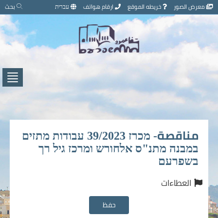
تخطي
معرض الصور
خريطه الموقع
ارقام هواتف
עברית
بحث
إلى
محتوى
الصفحة
اضغط
لفتح
/
إغلاق
القائ
مناقصة- מכרז 39/2023 עבודות מתזים
במבנה מתנ"ס אלחורש ומרכז גיל רך
בשפרעם
العطاءات
حفظ