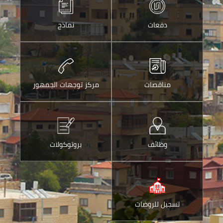
الواتس
ارسالها
اب
عبر
دفعات
نماذج
البريد
الالكتروني
مناقصات
مركز توجهات الجمهور
وظائف
بروتوكولات
تسجيل للروضات