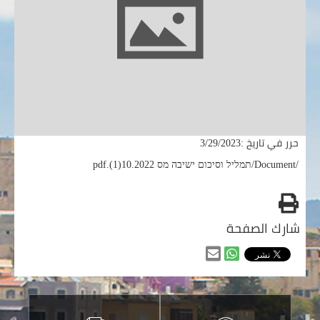
حرر في تاريخ :3/29/2023
/Document/תמליל וסיכום ישיבה מס 10.2022(1).pdf
طباعه
شارك الصفحة
مشاركه
مشاركه
من
من
خلال
خلال