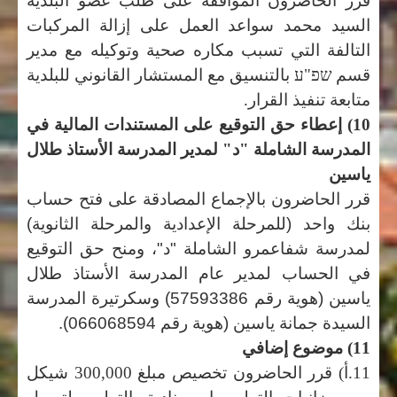
قرر الحاضرون الموافقة على طلب عضو البلدية
السيد محمد سواعد العمل على إزالة المركبات
التالفة التي تسبب مكاره صحية وتوكيله مع مدير
قسم
שפ"ע
بالتنسيق مع المستشار القانوني للبلدية
متابعة تنفيذ القرار.
10) إعطاء حق التوقيع على المستندات المالية في
المدرسة الشاملة "د" لمدير المدرسة الأستاذ طلال
ياسين
قرر الحاضرون بالإجماع المصادقة على فتح حساب
بنك واحد (للمرحلة الإعدادية والمرحلة الثانوية)
لمدرسة شفاعمرو الشاملة "د"، ومنح حق التوقيع
في الحساب لمدير عام المدرسة الأستاذ طلال
ياسين (هوية رقم 57593386) وسكرتيرة المدرسة
السيدة جمانة ياسين (هوية رقم 066068594).
11) موضوع إضافي
11.أ) قرر الحاضرون تخصيص مبلغ 300,000 شيكل