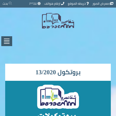
تخطي
معرض الصور
خريطه الموقع
ارقام هواتف
עברית
بحث
إلى
محتوى
الصفحة
اضغط
لفتح
/
إغلاق
القائ
بروتكول 13/2020