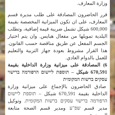
وزارة المعارف.
قرر الحاضرون المصادقة على طلب مديرة قسم
المعارف، على ان تكون الميزانية المخصصة بقيمة
600,000 شيكل تشمل ضريبة قيمة إضافية، وتطلب
البلدية تمويلها من مفعال هبايس. وان يتم اختيار
الجسم المفعل عن طريق مناقصة حسب القانون.
هذا القرار مشروط بعودة جهاز التربية والتعليم
للعمل بالدوام العادي.
6) المصادقة على ميزانية وزارة الداخلية بقيمة
670,591 شيكل –
תוספת ליישום הרפורמה ברישוי
עסקים ברשות המקומית
صادق الحاضرون بالإجماع على ميزانية وزارة
الداخلية بقيمة 670,591 شيكل –
תוספת ליישום
הרפורמה ברישוי עסקים ברשות המקומית.
وتوكيل
مدير قسم
שפ"ע
ومدير قسم الصحة متابعة