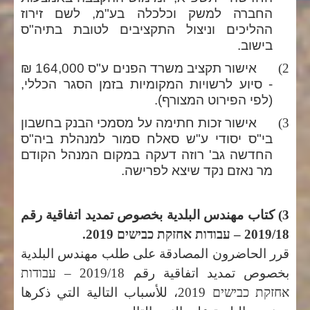
החברה למשק וכלכלה בע"מ, לשם זירוז
ההליכים וניצול התקציבים לטובת בתיה"ס
בישוב.
2)
אישור תקציב משרד הפנים ע"ס 164,000 ₪
- סיוע לרשויות המקומיות בזמן הסגר הכללי,
(לפי הפירוט המצורף).
3)
אישור זכות חתימה על מסמכי הבנק בחשבון
בי"ס יסודי ע"ש סאלח סמור למנהלת ביה"ס
החדשה גב' רוזה דעקה במקום המנהל הקודם
מר נאזם נקד שיצא לפרישה.
3) كتاب مهندس البلدية بخصوص تمديد اتفاقية رقم
2019/18 –
עבודות אחזקת כבישים 2019
.
قرر الحاضرون المصادقة على طلب مهندس البلدية
بخصوص تمديد اتفاقية رقم 2019/18 –
עבודות
אחזקת כבישים 2019
، للأسباب التالية التي ذكرها