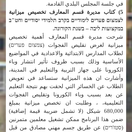
في جلسة المجلس البلدي القادمة.
5) كتاب مديرة قسم المعارف تخصيص ميزانية
לצמצום פערים לימודיים בקרב תלמידי יסודיים וחט"ב
במקצועות ליבה – בשנת הקורונה.
شرحت مديرة قسم المعارف أهمية تخصيص
ميزانية لغرض تقليص الفجوات (
צמצום פערים
)
لطلاب المدارس الابتدائية والاعدادية في المواضيع
الأساسية وذلك بسبب ظروف تأثير انتشار وباء
الكورونا على جهاز التربية والتعليم في المدينة،
وأشارت ان هذه الميزانية ستساعد في تعويض
الطلاب عن الخسائر التي لحقت بهم نتيجة التعليم
عن بعد بسبب وباء الكورونا وتقليص الفجوات
التعليمية، ، وطلبت ان تخصص ميزانية بمبلغ
680,000 شيكل (لا تشمل ضريبة قيمة إضافية)
ضمن هذا البرنامج ممكن تشغيل معلمين متمرنين
(
סטז'רים
) عن طريق جسم مهني مصادق من قبل