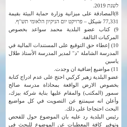
לשנת 2019.
8)المصادقة على ميزانية وزارة حماية البيئة بقيمة
77,331 شيكل –
פרויקט יום הניקיון הלאומי תש"ף.
9) كتاب عضو البلدية محمد سواعد بخصوص
المركبات التالفة.
10) إعطاء حق التوقيع على المستندات المالية في
المدرسة الشاملة "د" لمدير المدرسة الأستاذ طلال
ياسين
11) مواضيع إضافية ان وجدت.
عضو البلدية زهير كركبي احتج على عدم ادراج كتابة
بخصوص الارض الواقعة بمحاذاة مدرسة صالح
سمور (المكتب) والمقام عليها بناية شركة بيزك،
وأعلن انه سيمتنع عن التصويت في كل مواضيع
البحث احتجاجا على ذلك.
رئيس البلدية رد عليه بان الموضوع حول للفحص
وتوفير كافة المعطيات عن الموضوع للبحث في