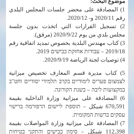
موضوع البحث:
1) المصادقة على محضر جلسات المجلس البلدي
رقم 2020/11 و- 2020/12.
2) تسجيل القرارات التي اتخذت بدون جلسة
مجلس بلدي من يوم 2020/9/22 (مرفق).
3) كتاب مهندس البلدية بخصوص تمديد اتفاقية رقم
2019/18 –
עבודות אחזקת כבישים 2019
.
4) توصيات لجنة الرياضة 2020/9/19.
5) كتاب مديرة قسم المعارف تخصيص ميزانية
לצמצום פערים לימודיים בקרב תלמידי יסודיים וחט"ב
במקצועות ליבה – בשנת הקורונה.
6) المصادقة على ميزانية وزارة الداخلية بقيمة
670,591 شيكل –
תוספת ליישום הרפורמה ברישוי
עסקים ברשות המקומית.
7) المصادقة على ميزانية وزارة المواصلات بقيمة
112,398 شيكل –
סימון כבישים והתקני בטיחות