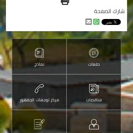
شارك الصفحة
مشاركه
مشاركه
من
من
خلال
خلال
الواتس
ارسالها
اب
عبر
دفعات
نماذج
البريد
الالكتروني
مناقصات
مركز توجهات الجمهور