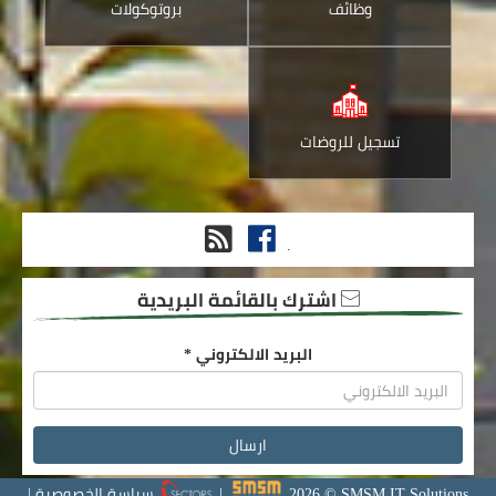
وظائف
بروتوكولات
تسجيل للروضات
فيس
RSS
.
بوك
اشترك بالقائمة البريدية
البريد الالكتروني
*
SMSM IT Solutions
©
2026
|
سياسة الخصوصية
|