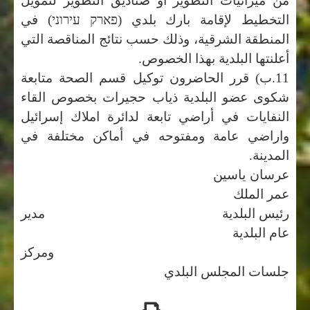
من ميزانيات التطوير او صناديق التطوير لتمويل
التخطيط لإقامة بارك بلدي (
פארק עירוני
) في
المنطقة الشرقية، وذلك حسب نتائج المناقصة التي
أعلنتها البلدية بهذا الخصوص.
11.ب) قرر الحاضرون توكيل قسم الصحة متابعة
شكوى عضو البلدية ذياب حجيرات بخصوص القاء
النفايات في أراضي تابعة لدائرة املاك إسرائيل
واراضي عامة ومفتوحه في أماكن مختلفة في
المدينة.
عرسان ياسين
عمر الملك
رئيس البلدية مدير
عام البلدية
ومركز
جلسات المجلس البلدي
طباعه