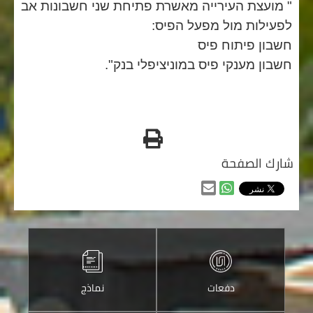
" מועצת העירייה מאשרת פתיחת שני חשבונות אב
לפעילות מול מפעל הפיס:
חשבון פיתוח פיס
חשבון מענקי פיס במוניציפלי בנק".
طباعه
شارك الصفحة
مشاركه
مشاركه
من
من
خلال
خلال
الواتس
ارسالها
اب
عبر
دفعات
نماذج
البريد