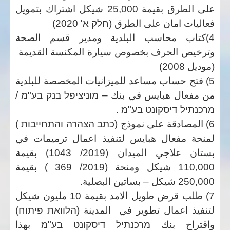
على الطرق بقيمة 25,000 شيكل اشتراك بتمويل
فعاليات امان على الطرق
(
חלק א' 2020)
4)كتاب محاسب البلدية ومدير قسم الصحة
وترخيص الحرف بخصوص سيارة المكنسة القديمة
(موديل 2008)
5) فتح حساب مساعد للميزانيات المخصصة للبلدية
من مفعال هبايس في بنك
–
מוניציפל בנק בע"מ
/
מרכנ
ת
יל דיסקונט בע"מ
.
6) المصادقة على نموذج (
כתב הצהרה והתחייבות
)
لمنحة
مفعال
هبايس
لتنفيذ اعمال ترميمات في
بستان علاجي الميدان (
2019/ 1043)
بقيمة
110,000
شيكل
ومنحة
(
2019/ 369 )
بقيمة
250,000 شيكل – بساتين
البصلية
.
7) طلب قرض طويل الامد بقيمة 10 مليون شيكل
لتنفيذ اعمال تطوير في المدينة (
הלוואת פיתוח
)
واقتراح بنك
מרכנתיל דיסקונט בע"מ
بهذا