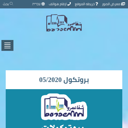
تخطي
معرض الصور
خريطه الموقع
ارقام هواتف
עברית
بحث
إلى
محتوى
الصفحة
اضغط
لفتح
/
إغلاق
القائ
بروتكول 05/2020