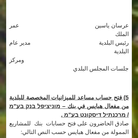
عرسان ياسين عمر
الملك
رئيس البلدية مدير عام
البلدية
ومركز
جلسات المجلس البلدي
5) فتح حساب مساعد للميزانيات المخصصة للبلدية
من مفعال هبايس في بنك
–
מוניציפל בנק בע"מ
/
מרכנ
ת
יל דיסקונט בע"מ
.
صادق
الحاضرون
على
فتح
حسابات
بنك
للمشاريع
الممولة
من
مفعال
هبايس
حسب
النص
التالي
: