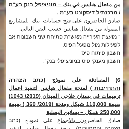
من مفعال هبايس في بنك
–
מוניציפל בנק בע"מ
/
מרכנ
ת
יל דיסקונט בע"מ
.
صادق
الحاضرون
على
فتح
حسابات
بنك
للمشاريع
الممولة
من
مفعال
هبايس
حسب
النص
التالي
:
" מועצת העירייה מאשרת פתיחת שני חשבונות אב
לפעילות מול מפעל הפיס:
חשבון פיתוח פיס
חשבון מענקי פיס במוניציפלי בנק".
6) المصادقة على نموذج (
כתב הצהרה
והתחייבות
)
لمنحة
مفعال
هبايس
لتنفيذ اعمال
ترميمات في بستان علاجي الميدان (
2019/ 1043)
بقيمة
110,000
شيكل
ومنحة
(
2019/ 369 )
بقيمة
250,000 شيكل – بساتين
البصلية
صادق الحاضرون
بالإجماع
على نموذج (
כתב
הצהרה והתחייבות
)
لمنحة
مفعال
هبايس
لتنفيذ