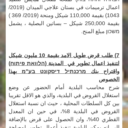
اعمال ترميمات في بستان علاجي الميدان (
2019/
1043)
بقيمة
110,000
شيكل
ومنحة
(
2019/ 369 )
بقيمة 250,000 شيكل – بساتين
البصلية
، يشمل
משכון
مبلغ المنح.
7) طلب قرض طويل الامد بقيمة 10 مليون شيكل
لتنفيذ اعمال تطوير في المدينة (
הלוואת פיתוח
)
واقتراح بنك
מרכנתיל דיסקונט בע"מ
بهذا
الخصوص
شرح محاسب البلدية أمام الحضور عن وضع
استغلال القروض في البلدية، والذي هو الاقل تقريبا
بين كل السلطات المحلية ، حيث ان نسبة استغلال
القروض في البلدية 8%، في حين ان المعدل
القطري 40%، وان الحصول على قرض بالإضافة
الى انه يمكن البلدية تنفيذ أعمال تطوير لمصلحة