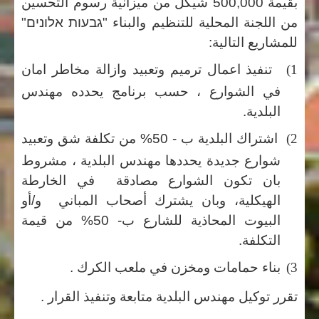
بقيمة 500,000 شيكل من ميزانية رسوم التحسين
من اللجنة المحلية للتنظيم والبناء "
גבעות אלונים
"
للمشاريع التالية:
1)
تنفيذ اعمال ترميم وتعبيد وازالة مخاطر امان
في الشوارع ، حسب برنامج يحدده مهندس
البلدية.
2)
اشتراك البلدية ب - 50% من تكلفة شق وتعبيد
شوارع جديدة يحددها مهندس البلدية ، مشروط
بان تكون الشوارع مصادقة في الخارطة
الهيكلية، وبان يشترك أصحاب المباني و/أو
البيوت المحاذية للشارع ب- 50% من قيمة
التكلفة.
3)
بناء حمامات ومخزن في ملعب الكرك .
تقرر توكيل مهندس البلدية متابعة وتنفيذ القرار .