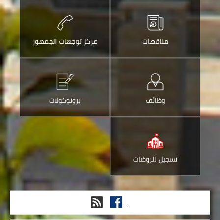
الالكتروني
مناقصات
مركز توجهات الجمهور
وظائف
بروتوكولات
تسجيل للروضات
فيس
RSS
.
بوك