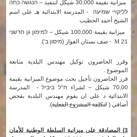
=
ميزانية بقيمة 30,000 شيكل لتنفيذ –
הנגשה כתה
לליקויי שמיעה
- المدرسة الابتدائية هـ على اسم
الشيخ أحمد الخطيب
=
ميزانية بقيمة 100,000 شيكل
– למימון גן חדשני
M
21
-
صف بستان الفوار (
מיסון ב').
وقرر الحاضرون توكيل مهندس البلدية متابعة
الموضوع .
قرر الحاضرون تأجيل بحث موضوع الميزانية بقيمة
70,00 شيكل –
لشراء
ח"ל ביביל
-
المدرسة
الابتدائية د على ان يقوم مهندس البلدية بفحص
أضافي (
لتكلفة المشروع الفعلية
).
3) المصادقة على ميزانية السلطة الوطنية للأمان