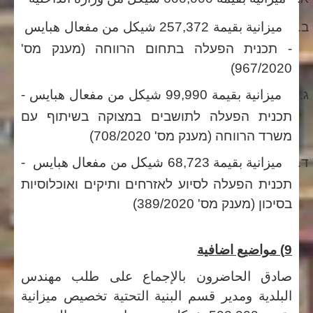
ב.
ميزانية
بقيمة
257,372
شيكل
من
مفعال
هبايس
-
תכנית הפעלה בתחום הרווחה (מענק מס'
967/2020)
ג.
ميزانية
بقيمة
99,990
شيكل
من
مفعال
هبايس
-
תכנית הפעלה לתושבים במצוקה בשיתוף עם
משרד הרווחה (מענק מס' 708/2020)
ד.
ميزانية
بقيمة
68,723
شيكل
من
مفعال
هبايس
-
תכנית הפעלה לסיוע לאזרחים ותיקים ואוכלוסיות
בסיכון (מענק מס' 389/2020)
9) مواضيع اضافية
صادق الحاضرون بالإجماع على طلب مهندس
البلدية ومدير قسم البنية التحتية تخصيص ميزانية