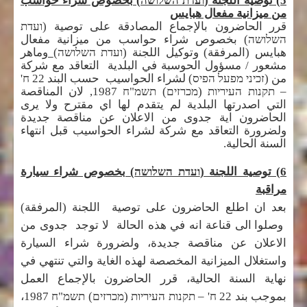
5) توصية اللجنة (
ועדת השלושה
) بخصوص شراء حواسب
من ميزانية مفعال هبايس
قرر الحاضرون بالإجماع المصادقة على توصية (
ועדת
השלושה
) بخصوص شراء حواسب من ميزانية مفعال
هبايس (المرفقة) وتوكيل اللجنة (
ועדת השלושה
)
وماهر
مشعور / مسؤول الحوسبة في البلدية التعاقد مع شركة
من
(זכיני מפעל הפיס)
لشراء الحواسيب حسب البند 22
ח'
– תקנות העיריות (מכרזים) תשמ"ח 1987,
لان المناقصة
التي اصدرتها البلدية لم يتقدم لها اي مقترح ولا يرى
الحاضرون اية جدوى من الاعلان عن مناقصة جديدة
ولضرورة التعاقد مع شركة لشراء الحواسيب قبل انتهاء
السنة الحالية.
6) توصية اللجنة (
ועדת השלושה
) بخصوص شراء سيارة
مراقبة
بعد ان اطلع الحاضرون على توصية اللجنة
(
المرفقة)
وصلوا الى قناعة انه في هذه الحالة لا توجد جدوى من
الاعلان عن مناقصة جديدة، ولضرورة شراء السيارة
واستغلال الميزانية المخصصة لهذه الغاية والتي تنتهي في
نهاية السنة الحالية، قرر الحاضرون بالإجماع العمل
بموجب بند 22
ח' – תקנות העיריות (מכרזים) תשמ"ח 1987
،