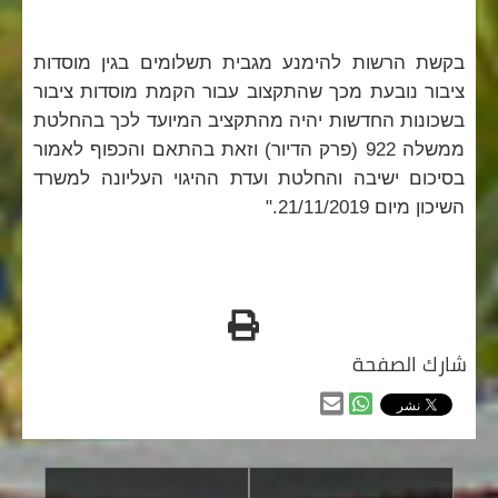
בקשת הרשות להימנע מגבית תשלומים בגין מוסדות
ציבור נובעת מכך שהתקצוב עבור הקמת מוסדות ציבור
בשכונות החדשות יהיה מהתקציב המיועד לכך בהחלטת
ממשלה 922 (פרק הדיור) וזאת בהתאם והכפוף לאמור
בסיכום ישיבה והחלטת ועדת ההיגוי העליונה למשרד
השיכון מיום 21/11/2019."
طباعه
شارك الصفحة
مشاركه
مشاركه
من
من
خلال
خلال