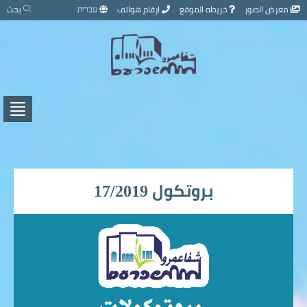
تخطي
معرض الصور
خريطه الموقع
ارقام هواتف
עברית
بحث
إلى
محتوى
الصفحة
اضغط
لفتح
/
إغلاق
القائ
بروتكول 17/2019