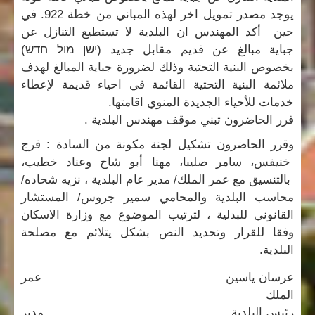
يوجد مصدر تمويل اخر لهذه المباني من خطة 922. في
حين أكد المهندس ان البلدية لا تستطيع التنازل عن
جباية مبالغ عن قديم مقابل جديد (
ישן מול חדש
)
بخصوص البنية التحتية وذلك لضرورة جباية المبالغ لهدف
ملائمة البنية التحتية القائمة في احياء قديمة لإعطاء
خدمات للأحياء الجديدة المنوي اقامتها.
قرر الحاضرون تبني موقف مهندس البلدية .
وقرر الحاضرون تشكيل لجنة مكونة من السادة : فرج
خنيفس، سامر صليبا، مهنا أبو شاح وعناد خطيب،
بالتنسيق مع عمر الملك/ مدير عام البلدية ، نزيه شحاده/
محاسب البلدية والمحامي سمير جروس/ المستشار
القانوني للبدلية ، لترتيب الموضوع مع وزارة الاسكان
وفقا للقرار وتحديد النص بشكل يتلائم مع مصلحة
البلدية.
عرسان ياسين عمر
الملك
رئيس البلدية مدير