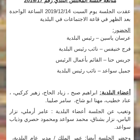
متابعة جلسة المجلس البلدي رقم 2019/17
عقدت الجلسة يوم السبت 2019/12/14 الساعة الواحدة
بعد الظهر في قاعة الاجتماعات في البلدية
الحضور:
عرسان ياسين – رئيس البلدية
فرج خنيفس – نائب رئيس البلدية
جريس حنا – القائم بأعمال الرئيس
جميل سواعد – نائب رئيس البلدية
أعضاء البلدية:
ابراهيم صبح ، زياد الحاج، زهير كركبي، ،
عناد خطيب، مهنا ابو شاح، سامر صليبا.
وتغيب عن الجلسة أعضاء البلدية : عامر أرملي، نزار
الياس، نزار بشناق، محمد سواعد ومحمود حصري وذياب
سواعد.
وحضر الجلسة أيضا: عمر الملك / مدير عام البلدية،