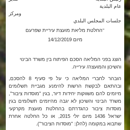
عام البلدية
ومركز
جلسات المجلس البلدي
"
החלטת מליאת מועצת עיריית שפרעם
מיום 14/12/2019
הוצג בפני המליאה הסכם הפיתוח בין משרד הבינוי
והשיכון והמועצה/ עירייה.
הובהר לחברי המליאה כי על פי סעיף 8 להסכם,
ובהתאם לבקשת הרשות להימנע מגביית תשלומים
מיזמים להם משווקות יחידות דיור, בגין "מוסדות ציבור",
משרד הבינוי והשיכון לא יגבה מהיזמים תשלומים בגין
מוסדות ציבור כהגדרתם בהחלטת מועצת מקרקעי
ישראל 1436 מיום יולי 2015, או כל החלטה אחרת
שתבוא במקומה (להלן: "מוסדות הציבור").