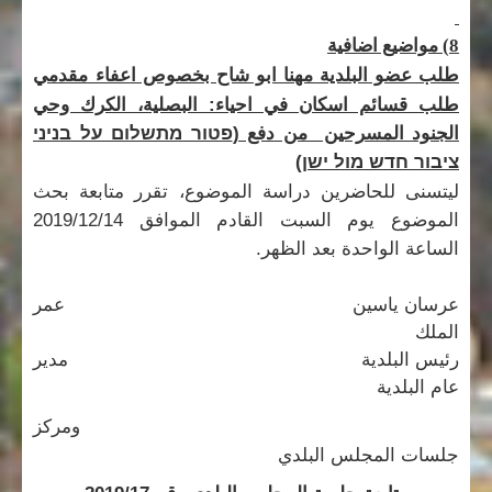
8) مواضيع اضافية
اعفاء مقدمي
طلب عضو البلدية مهنا ابو شاح بخصوص
طلب قسائم اسكان في احياء: البصلية، الكرك وحي
الجنود المسرحين من دفع (
פטור מתשלום על בניני
ציבור חדש מול ישן)
ليتسنى للحاضرين دراسة الموضوع، تقرر متابعة بحث
الموضوع يوم السبت القادم الموافق 2019/12/14
الساعة الواحدة بعد الظهر.
عرسان ياسين عمر
الملك
رئيس البلدية مدير
عام البلدية
ومركز
جلسات المجلس البلدي