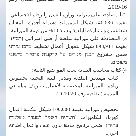
2019/16.
2) المصادقة على ميزانية وزارة العمل والرفاه الاجتماعي
بقيمة 246,636 شيكل لترميمات وشراء أجهزة لمفتان
شفاعمرو ومشاركة البلدية بنسبة 10% من قيمة الميزانية.
3) المصادقة على ميزانية سلطة أراضي اسرائيل (
רמ"י
)
بقيمة 894,913 شيكل لتمويل أعمال تخطيط
מרכז עירוני
ضمن مشروع
תכנון מגורים על קרקעות פרטיות ביישובי
מעוטים.
4) كتاب محاسب البلدية بحث المواضيع التالية:
كتاب مهندس البلدية ومدير البنية التحتية بخصوص
زيادة الميزانية المخصصة لأعمال تصريف مياه في
المدينة (اتفاقية رقم 2019/29).
تخصيص ميزانية بقيمة 100,000 شيكل لتكملة اعمال
كهرباء للكاميرات (
תשתית חשמל למערך מצלמות
עתידי
) ضمن برنامج مدينة بدون عنف واعمال اضاءة
اخرى.