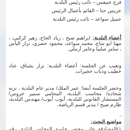
فرج خنيفس – نائب رئيس البلدية
جريس حنا – القائم بأعمال الرئيس
جميل سواعد – نائب رئيس البلدية
أعضاء البلدية:
ابراهيم صبح ، زياد الحاج، زهير كركبي، ،
مهنا ابو شاح، محمد سواعد، محمود حصري، نزار الياس
، سامر صليبا وعامر أرملي.
وتغيب عن الجلسة: أعضاء البلدية: نزار بشناق، عناد
خطيب وذياب حجيرات.
وحضر الجلسة أيضا: عمر الملك/ مدير عام البلدية ، نزيه
شحاده/ محاسب البلدية، المحامي سمير جروس/
المستشار القانوني للبلدية، أيوب أيوب/ مهندس البلدية،
طارم صبح / مدير قسم الرياضة.
مواضيع البحث:
1)المصادقة على محضر جلسة المجلس البلدي رقم