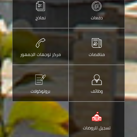
الواتس
ارسالها
اب
عبر
دفعات
نماذج
البريد
الالكتروني
مناقصات
مركز توجهات الجمهور
وظائف
بروتوكولات
تسجيل للروضات