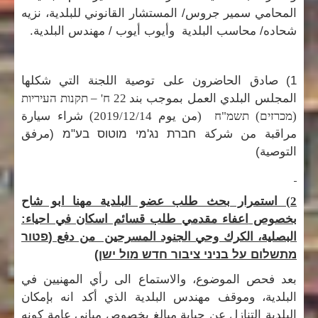
المحامي سمير جروس/ المستشار القانوني للبلدية، نزيه
شحاده/ محاسب البلدية وأيوب أيوب / مهندس البلدية.
1) صادق الحاضرون على توصية اللجنة التي شكلها
المجلس البلدي العمل
بموجب بند 22
ח' – תקנות העיריות
شراء سيارة
(מכרזים) תשמ"ח
(من يوم 2019/12/14)
مراقبة من شركة
חברת נג'מי מוטוס בע"מ
(مرفق
التوصية)
2) استمرار بحث طلب عضو البلدية مهنا ابو شاح
اعفاء مقدمي طلب قسائم اسكان في احياء:
بخصوص
البصلية، الكرك وحي الجنود المسرحين من دفع (
פטור
מתשלום על בניני ציבור חדש מול ישן)
بعد فحص الموضوع، والاستماع الى رأي المهنيين في
البلدية، وموقف مهندس البلدية الذي أكد انه بإمكان
البلدية التنازل عن جباية مبالغ بخصوص مباني عامة كونه