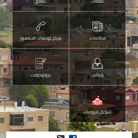
دفعات
نماذج
البريد
الالكتروني
مناقصات
مركز توجهات الجمهور
وظائف
بروتوكولات
تسجيل للروضات
فيس
RSS