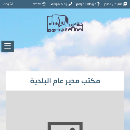
تخطي
معرض الصور
خريطه الموقع
ارقام هواتف
עברית
بحث
إلى
محتوى
الصفحة
اضغط
لفتح
/
إغلاق
القائ
مكتب مدير عام البلدية