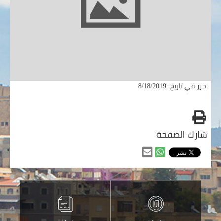
حرر في تاريخ :8/18/2019
طباعه
شارك الصفحة
مشاركه
مشاركه
من
من
خلال
خلال
الواتس
ارسالها
اب
عبر