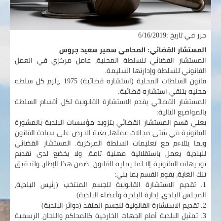
حرر في تاريخ :6/16/2019
المستشار القضائي: المحامي سمير سعيد جروس
المستشار القضائي للسلطة المحلية، عامل مركزي في العمل
القانوني للسلطة وإدارتها السليمة.
قانون السلطات المحلية (استشاره قضائية) 1975 ,يلزم كل سلطه
محليه بتلقي استشاره قضائية.
المستشار القضائي يقدم الاستشارة القانونية لكل أقسام السلطة
بالمواضيع التالية:
يعني قسم المستشار القضائي بتزويد مؤسسات البلدية بالمشورة
القانونية في شتى مجالات عملها، بغية الحرص على سيادة القانون
وبما يتلاءم مع تعليمات السلطة المركزية. المستشار القضائي
للبلدية يعمل باستقلالية مهنية تامة، ولا يخضع لدى تقديم
توجيهاته القانونية إلا لما يمليه القانون. ضمن هذا الإطار، ولتحقيق
تلك الغاية، يقوم القسم بما يلي:
1. تقديم الاستشارة القانونية للجسم المنتخب (رئيس البلدية،
المجلس البلدي، إدارة البلدية وأعضاء البلدية)
2. تقديم الاستشارة القانونية للجسم المنفذ (دوائر البلدية)
3. تمثيل البلدية أمام الجهات الخارجية كالمحاكم واللجان الرسمية