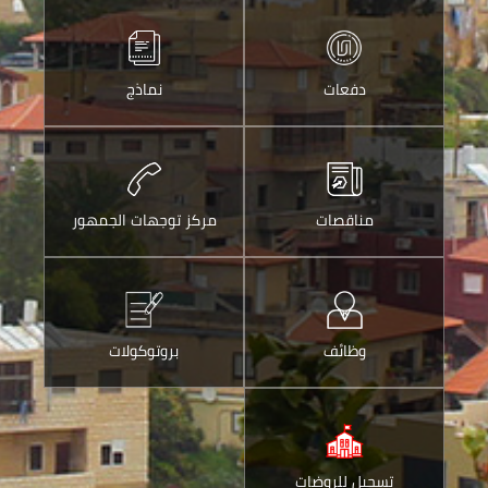
خلال
خلال
الواتس
ارسالها
اب
عبر
دفعات
نماذج
البريد
الالكتروني
مناقصات
مركز توجهات الجمهور
وظائف
بروتوكولات
تسجيل للروضات