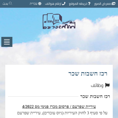
تخطي
معرض الصور
خريطه الموقع
ارقام هواتف
עברית
بحث
إلى
محتوى
الصفحة
اضغط
لفتح
/
إغلاق
القائ
רכז חשבות שכר
وظائف
רכז חשבות שכר
עיריית שפרעם / פרסום מכרז פנימי
מס 4/2022
על פי סעיף 3 לחוק העיריות (גיוס עובדים), עיריית שפרעם