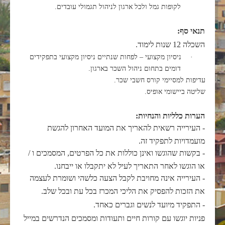
לקופות גמל ולכל ארגון לניהול תגמולי עובדים.
תנאי סף:
השכלה 12 שנות לימוד.
·
ניסיון מקצועי – לפחות שנתיים ניסיון מקצועי בתפקידים
דומים בתחום ניהול השכר בארגון.
·
עדיפות למסיימי קורס חשבי שכר.
·
שליטה ביישומי אופיס.
הערות כלליות והנחיות:
- העירייה רשאית להאריך את המועד האחרון להגשת
מועמדויות לתפקיד זה.
- בקשות שהוגשו ואינן כוללות את כל הפרטים, המסמכים ו /
או הוגשו לאחר התאריך לעיל לא יתקבלו או ייבחנו.
- העירייה אינה מחויבת לקבל הצעה כלשהי ושומרת לעצמה
את הזכות להפסיק את הליכי המכרז בכל עת ובכל שלב.
- התפקיד מיועד לנשים וגברים כאחד.
פניות יוגשו עם קורות חיים ותעודות ומסמכים הנדרשים
במייל