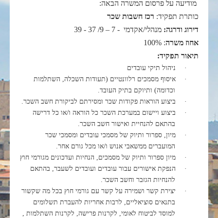
מודיעה על פרסום המשרה הבאה:
כותרת תפקיד:
רכז חשבות שכר
דירוג ודרגה:
מנהלי/אקדמי - 7 – 9/ 37 - 39
אחוז משרה
: 100%
תיאור תפקיד:
·
ניהול תיקי עובדים
·
איסוף מסמכים רלוונטיים (תעודות השכלה, השתלמות
וכדומה) ותיוקם בתיק העובד.
·
ביצוע הוראות פקודות שכר ומסירתם לביקורת חשב השכר.
·
ביצוע ויישום במערכת השכר כל הוראה ו/או כל דרישה
בהתאם להנחיית ואישור חשב השכר.
·
מיון, ספרור ותיוק של מסמכי עובדים ומסמכי שכר
המועברים ממשאבי אנוש ו/או מכל גורם אחר.
·
מיון ספרור ותיוק של מסמכים, הנחיות ועדכונים מגורמי חוץ
·
הנפקת אישורים עבור עובדים ועובדים לשעבר, בהתאם
להנחיות הגזבר וחשב השכר.
·
יצירת קשר ושמירה על קשר עם גורמי חוץ בכל מה שקשור
בתנאים סוציאליים, לרבות אחריות להעברת תשלומים
למוסד לביטוח לאומי, לקרנות פרישה, לקרנות השתלמות ,