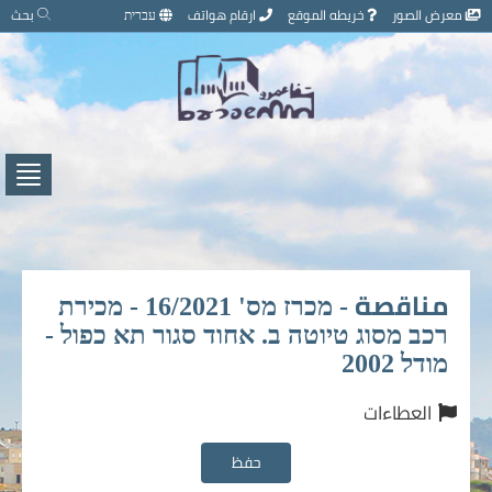
تخطي
معرض الصور
خريطه الموقع
ارقام هواتف
עברית
بحث
إلى
محتوى
الصفحة
اضغط
لفتح
/
إغلاق
القائ
مناقصة - מכרז מס' 16/2021 - מכירת
רכב מסוג טיוטה ב. אחוד סגור תא כפול -
מודל 2002
العطاءات
حفظ