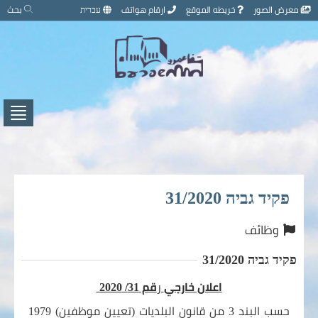
تخطي
معرض الصور
خريطه الموقع
ارقام هواتف
עברית
بحث
إلى
محتوى
الصفحة
اضغط
لفتح
/
إغلاق
القائ
פקיד גביה 31/2020
وظائف
פקיד גביה 31/2020
اعلان خارجي
ر
قم 31/ 2020
حسب البند 3 من قانون البلديات (تعيين موظفين) 1979