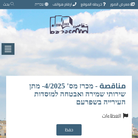
تخطي
معرض الصور
خريطه الموقع
ارقام هواتف
עברית
بحث
إلى
محتوى
الصفحة
اضغط
لفتح
/
إغلاق
القائ
مناقصة - מכרז מס' 4/2025- מתן
שירותי שמירה ואבטחה למוסדות
העירייה בשפרעם
العطاءات
حفظ