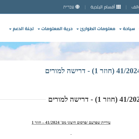
اتف
أقسام البلدية
עברית
سياحة
معلومات الطوارئ
حرية المعلومات
لجنة الدعم
עיריית שפרעם /פרסום חיצוני מס'
41/2024 – חוזר 1