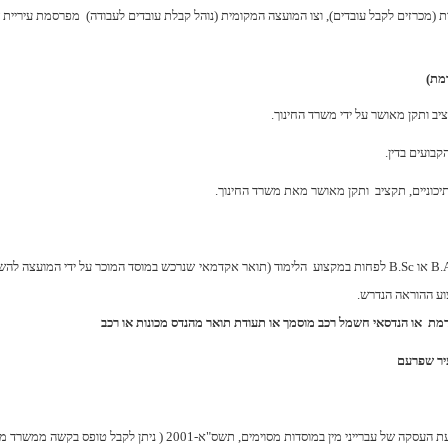
ות (מכרזים לקבל עובדים), וצו המועצה המקומית (נוהל קבלת עובדים לעבודה) מפרסמת עיריי
מת)
 ותקן מאושר על ידי משרד החינוך.
קבועים בדין.
B.
או
B.Sc
לפחות במקצוע הלימוד (תוא
אי חשמל רכב מוסמך או תעודת תואר מהנדס מכונות או רכב
סדות מסוימים, תשס"א-2001 ( ניתן לקבל טופס בקשה ממשרד משאבי אנוש בעירייה).