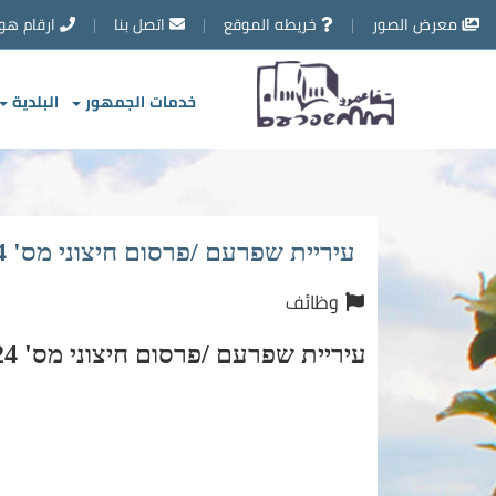
تخطي
معرض الصور
خريطه الموقع
اتصل بنا
ارقام هو
إلى
محتوى
الصفحة
خدمات الجمهور
البلدية
עיריית שפרעם /פרסום חיצוני מס' 41/2024 (חוזר 1) - דרישה למורים
وظائف
עיריית שפרעם /פרסום חיצוני מס' 41/2024 (חוזר 1) - דרישה למורים