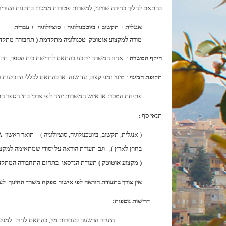
בהתאם להליך בחירה שוויוני, למשרות פטורות ממכרז בתקנות העירי
אנגלית + תקשוב + ביוטכנולוגיה + סוציולוגיה + עברית
מורה למקצוע אוטוטק טכנולוגיה מתקדמת (
תחבורה מתקד
היקף המשרה
: אחוז המשרה ייקבע בהתאם לדרישת בית הספר, תקציב
תקופת המינוי
: מינוי זמני קצוב, עד שנה או בהתאם לכללי הקביעות ה
פתיחת המכרז או איוש המשרות יהיה לפי צרכי בתי הספר התיכוניים, תקציב ותקן מאושר מאת משרד החינוך.
תנאי סף :
( אנגלית, תקשוב, ביוטכנולוגיה, סוציולוגיה ) תואר ראשון
A
בחוץ לארץ ), וגם תעודת הוראה על יסודי שמתאימה למקצוע ההוראה הנדרש.
( מקצוע אוטוטק ) תעודת הנדסאי בתחום התחבורה המתקדמת או הנדס
אין צורך בתעודת הוראה לפי אישור מפקח משרד החינוך לעיר שפרעם
דרישות נוספות:
·
היעדר הרשעה בעבירות מין, בהתאם לחוק למניעת העסקה של עברייני מין במו