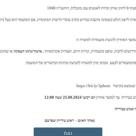
שנ"ח 1998
מועד האחרון להגשת מועמדות למשרה זו.
ושים לרבות, טופס מועמדות, קורות חיים, תעודות אקדמאיות ,
אישור/נתוני העסקה
או שהוגש
המועמדים לבצע מבחני מיון למשרה לקביעת ובחינת הכישורים של המועמד.
 שנמצא בקישור
https://bit.ly/3pIrzin
בעירייה עד למועד אחרון
יום רביעי 25.09.2024 שעה 12:00
נאהד חאזם - ראש עיריית שפרעם
حفظ