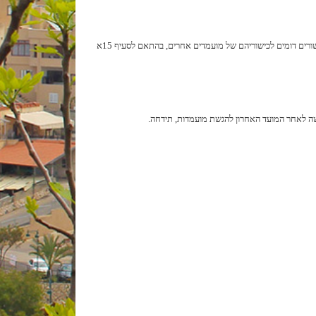
תינתן עדיפות למועמד המשתייך לאוכלוסייה הזכאית לייצוג הולם כשאינה מיוצגת כנדרש בקרב עובדי הרשות המקומית, אם המועמד הוא בעל כישורים דומים לכישוריהם של מועמדים אחרים, בהתאם לסעיף 15א
ה לאחר המועד האחרון להגשת מועמדות, תידחה.