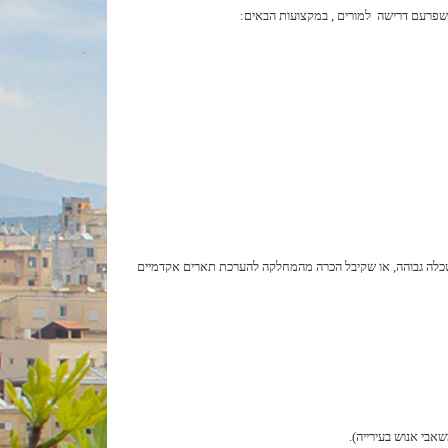
ת שפרעם דרישה למורים , במקצועות הבאים:
ר אקדמאי שנרכש במוסד המוכר על ידי המועצה להשכלה גבוהה, או שקיבל הכרה מהמחלקה להערכת תארים אקדמיים