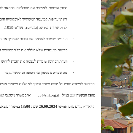
·
תינתן עדיפות לאנשים עם מוגבלויות בהתאם לסעיף 9 לחוק שוויון זכויות לאנשים עם מוגבלות, הת
·
לחוק שירות המדינה (מינויים), תשי"ט-1959.
·
העירייה שומרת לעצמה את הזכות להאריך את ה
·
בקשות מועמדות שלא כוללת את כל המסמכים הדר
·
וועדת הבחינה שומרת לעצמה את הזכות לדרוש מ
·
מה שפורסם בלשון זכר הכוונה גם ללשון נקבה
הבקשה למשרה תוגש על טופס מיוחד השייך למחלקת משאבי אנוש
טופס הבקשה יוגש במיל
cv@shf.org.il
או
במשרד משאבי אנוש 
הריאיון יתקיים ביום חמישי 26.09.2024 שעה 13:00 במשרד משאבי אנוש בעירייה