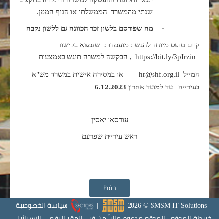
שנתי מהמשרד הממשלתי או הגוף הממן.
·
מה שפורסם בלשון זכר הכוונה גם ללשון נקבה
קיים טופס מיוחד להגשת מועמדות שנמצא בקישור
https://bit.ly/3pIrzin
,
הבקשה למשרה תוגש באמצעות
המייל
hr@shf.org.il
או במסירה אישית במשרד מש"א
בעירייה עד למועד אחרון
.12.2023
6
עורסאן יאסין
ראש עיריית שפרעם
حفظ
SMSM IT Solutions
©
2026
|
سياسة الخصوصية
|
خريطة الموقع
|
الموقع مدعوم مالياً من قبل المقر الرقمي الإسرائيلي ،