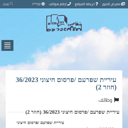
تخطي
معرض الصور
خريطه الموقع
ارقام هواتف
עברית
بحث
إلى
محتوى
الصفحة
اضغط
لفتح
/
إغلاق
القائ
עיריית שפרעם /פרסום חיצוני 36/2023
(חוזר 2)
وظائف
עיריית שפרעם /פרסום חיצוני 36/2023 (חוזר 2)
עיריית שפרעם /פרסום חיצוני