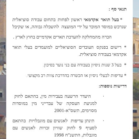
תנאי סף :
*
בעל תואר אקדמאי
ראשון לפחות בתחום עבודה סוציאלית
שנרכש במוסד המוכר על ידי המועצה להשכלה גבוהה, או שקיבל
הכרה מהמחלקה להערכת תארים אקדמיים בחוץ לארץ .
* רישום בפנקס העובדים הסוציאליים למועמדים בעלי תואר
אקדמאי בעבודה סוציאלית.
*
בעל 3 שנות ניסיון בעבודה עם בני נוער בסיכון.
*
עדיפות לבעלי ניסיון או הכשרה בהדרכת צוות רב מקצועי.
דרישות נוספות:
·
היעדר הרשעה בעבירות מין, בהתאם לחוק
למניעת העסקה של עברייני מין במוסדות
מסוימים, תשס"א-2001
·
תינתן עדיפות לאנשים עם מוגבלויות בהתאם
לסעיף 9 לחוק שוויון זכויות לאנשים עם
מוגבלות, התשנ"ח 1998