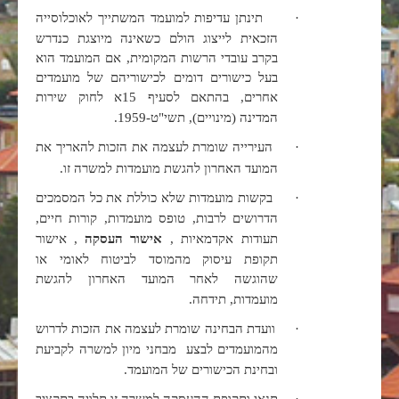
·
תינתן עדיפות למועמד המשתייך לאוכלוסייה
הזכאית לייצוג הולם כשאינה מיוצגת כנדרש
בקרב עובדי הרשות המקומית, אם המועמד הוא
בעל כישורים דומים לכישוריהם של מועמדים
אחרים, בהתאם לסעיף 15א לחוק שירות
המדינה (מינויים), תשי"ט-1959.
·
העירייה שומרת לעצמה את הזכות להאריך את
המועד האחרון להגשת מועמדות למשרה זו.
·
בקשות מועמדות שלא כוללת את כל המסמכים
הדרושים לרבות, טופס מועמדות, קורות חיים,
תעודות אקדמאיות ,
אישור העסקה
, אישור
תקופת עיסוק מהמוסד לביטוח לאומי או
שהוגשה לאחר המועד האחרון להגשת
מועמדות, תידחה.
·
וועדת הבחינה שומרת לעצמה את הזכות לדרוש
מהמועמדים לבצע מבחני מיון למשרה לקביעת
ובחינת הכישורים של המועמד.
·
תנאי ותקופת ההעסקה למשרה זו תלויה בתקציב