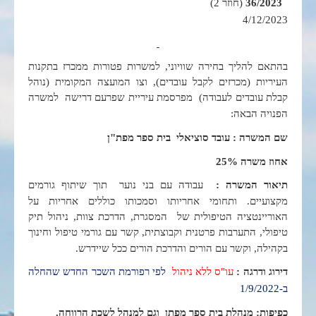
36/2023
(חוזר 2)
4/12/2023
בהתאם להליך בחירה שוויוני, למשרות פטורות ממכרז בתקנות
העיריות (מכרזים לקבל עובדים), וצו המועצה המקומית (נוהל
קבלת עובדים לעבודה) מפרסמת עיריית שפרעם דרישה למשרה
הפנויה הבאה:
שם המשרה : עובד סוציאלי בית ספר מפת"ן
אחוז משרה 25%
תיאור המשרה :
עבודה עם בני נוער תוך שיתוף גורמים
מקצועיים. ותחומי אחריותו וסמכותו כוללים אחריות על
האוריינטציה הטיפולית של המסגרת, הדרכת צוות, ניהול תיק
טיפולי, התערבות פרטנית וקבוצתית, קשר עם גורמי טיפול וחינוך
בקהילה, וקשר עם הורים והדרכת הורים ככל שיידרש.
דירוג ודרגה :
עו"ס ללא ניהול
לפי רפורמת השכר החדש שהחלה
ב-1/9/2022
כפיפות: מנהלת בית ספר מפתן וגם למנהל לשכת הרווחה.