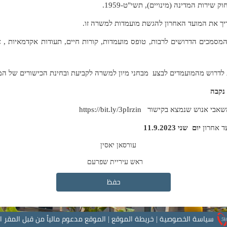
ך את המועד האחרון להגשת מועמדות למשרה זו.
סמכים הדרושים לרבות, טופס מועמדות, קורות חיים, תעודות אקדמאיות ,
א
לדרוש מהמועמדים לבצע מבחני מיון למשרה לקביעת ובחינת הכישורים של המ
 נקבה
שאבי אנוש שנמצא בקישור
https://bit.ly/3pIrzin
 אחרון
יום שני 11.9.2023
עורסאן יאסין
ראש עיריית שפרעם
حفظ
سياسة الخصوصية
|
خريطة الموقع
|
الموقع مدعوم مالياً من قبل المقر 