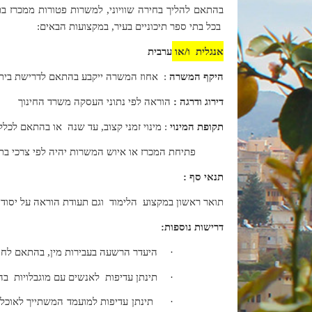
בהתאם להליך בחירה שוויוני, למשרות פטורות ממכרז ב
בכל בתי ספר תיכוניים בעיר, במקצועות הבאים:
אנגלית ו/או
ערבית
היקף המשרה
: אחוז המשרה ייקבע בהתאם לדרישת בית ה
דירוג ודרגה :
הוראה לפי נתוני העסקה משרד החינוך
תקופת המינוי
: מינוי זמני קצוב, עד שנה או בהתאם לכללי
פתיחת המכרז או איוש המשרות יהיה לפי צרכי בתי הספר התיכוניים, תקציב ותקן מאושר מאת משרד החינוך.
תנאי סף :
תואר ראשון במקצוע הלימוד וגם תעודת הוראה על יסו
דרישות נוספות:
·
היעדר הרשעה בעבירות מין, בהתאם לחוק 
·
תינתן עדיפות לאנשים עם מוגבלויות בהתאם לסעיף 9 לחוק שוויון זכויות לאנשים 
·
תינתן עדיפות למועמד המשתייך לאוכלו