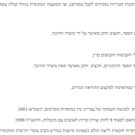
תקנות העיריות (מכרזים לקבל עובדים), וצו המועצה המקומית (נוהל קבלת ע
ספר, תקציב ותקן מאושר על ידי משרד החינוך.
 הקביעות הקבועים בדין.
די שמתאימה למקצוע ההוראה הנדרש.
למניעת העסקה של עברייני מין במוסדות מסוימים, תשס"א-2001
עם מוגבלות, התשנ"ח 1998
סייה הזכאית לייצוג הולם כשאינה מיוצגת כנדרש בקרב עובדי הרשות המקומי