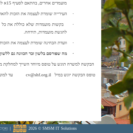
מועמדים אחרים, בהתאם לסעיף 15א לחוק שירות המדינה (מינויים), תשי"ט-1959.
·
העירייה שומרת לעצמה את הזכות להארי
·
בקשות מועמדות שלא כוללת את כל המ
להגשת מועמדות, תידחה.
·
וועדת הבחינה שומרת לעצמה את הזכות 
·
מה שפורסם בלשון זכר הכוונה גם ללשון
הבקשה למשרה תוגש על טופס מיוחד השייך למחלקת מ
טופס הבקשה יוגש במיל
cv@shf.org.il
עד למועד
|
2026
©
SMSM IT Solutions