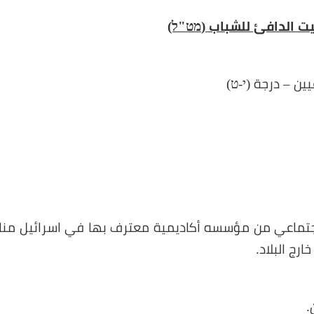
ت الدافئ للشباب (
מט"ל)
ين – درجة (
י-ט)
جتماعي من مؤسسه أكاديمية معترف بها في اسرائيل منالية 
رج البلاد.
.