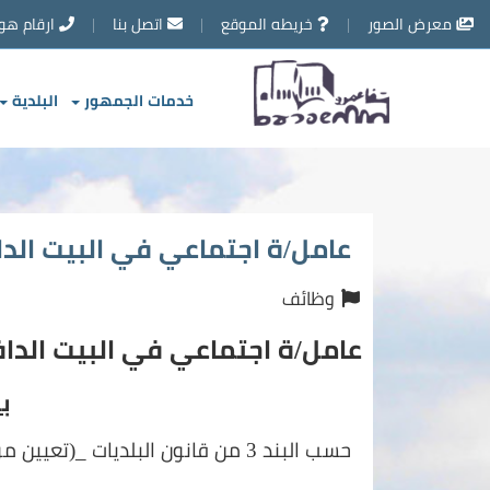
تخطي
معرض الصور
خريطه الموقع
اتصل بنا
ارقام هو
إلى
محتوى
الصفحة
خدمات الجمهور
البلدية
عامل/ة اجتماعي في البيت الد
وظائف
عامل/ة اجتماعي في البيت الدا
ب
حسب البند 3 من قانون البلديات _(تعيين موظفين) 1979 تعلن بلدية شفاعمرو عن الوظيفة الشاغرة التالية: