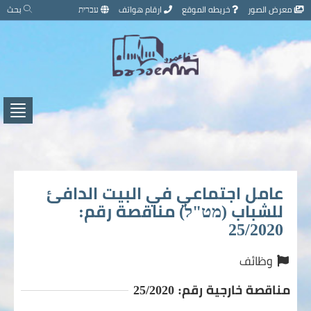
تخطي
معرض الصور
خريطه الموقع
ارقام هواتف
עברית
بحث
إلى
محتوى
الصفحة
اضغط
لفتح
/
إغلاق
القائ
عامل اجتماعي في البيت الدافئ
للشباب (מט"ל) مناقصة رقم:
25/2020
وظائف
مناقصة خارجية رقم: 25/2020