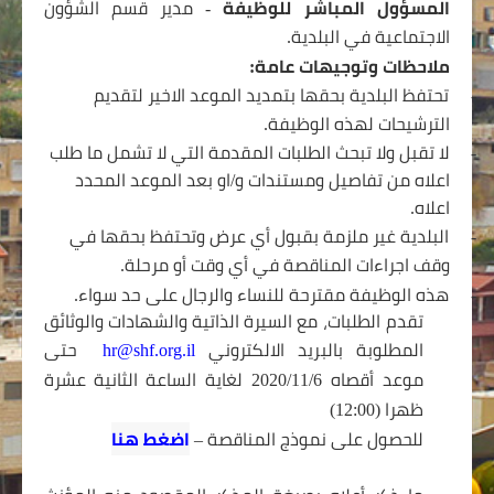
المسؤول المباشر للوظيفة
- مدير قسم الشؤون
الاجتماعية في البلدية.
ملاحظات وتوجيهات عامة:
-
تحتفظ البلدية بحقها بتمديد الموعد الاخير لتقديم
الترشيحات لهذه الوظيفة.
-
لا تقبل ولا تبحث الطلبات المقدمة التي لا تشمل ما طلب
اعلاه من تفاصيل ومستندات و/او بعد الموعد المحدد
اعلاه.
-
البلدية غير ملزمة بقبول أي عرض وتحتفظ بحقها في
وقف اجراءات المناقصة في أي وقت أو مرحلة.
-
هذه الوظيفة مقترحة للنساء والرجال على حد سواء.
تقدم
الطلبات،
مع
السيرة
الذاتية
والشهادات
والوثائق
المطلوبة
بالبريد
الالكتروني
hr@shf.org.il
حتى
موعد
أقصاه
6
/1
1
/2020
لغاية
الساعة
الثانية
عشرة
ظهرا
(12:00)
للحصول على نموذج
المناقصة –
اضغط هنا