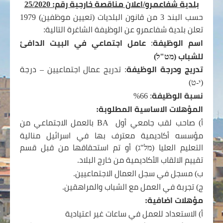
بلدية شفاعمرو/اعلان مناقصة خارجية رقم: 25/2020
حسب البند 3 من قانون البلديات (تعيين موظفين) 1979
تعلن بلدية شفاعمرو عن الوظيفة الشاغرة التالية:
اسم الوظيفة
:
عامل اجتماعي في البيت الدافئ
للشباب (
מט"ל)
تدريج و
درجة الوظيفة
: تدريج عمال اجتماعيين – درجة
(
י-ט)
نسبة الوظيفة
:
66%
المؤهلات الاساسية المطلوبة:
أ) صاحب لقب جامعي أول
BA
بالعمل الاجتماعي من
مؤسسه أكاديمية معترف بها في اسرائيل منالية
التعليم العليا (
מל"ג)
أو تم استحقاقها من قبل قسم
تقييم الالقاب الأكاديمية من خارج البلاد.
ب) مسجل في سجل العمال الاجتماعيين.
ج) تجربة في العمل مع الشباب والمراهقين.
مؤهلات اضافية:
أ) الاستعداد للعمل في ساعات غير اعتيادية