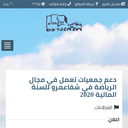
تخطي
معرض الصور
خريطه الموقع
ارقام هواتف
עברית
بحث
إلى
محتوى
الصفحة
اضغط
لفتح
/
إغلاق
القائ
دعم جمعيات تعمل في مجال
الرياضة في شفاعمرو للسنة
المالية 2020
العطاءات
اعلان