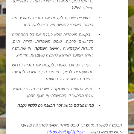
בהתאם לסעיף 15א לחוק שירות המדינה (מינויים),
תשי"ט-1959.
·
העירייה שומרת לעצמה את הזכות להאריך את
המועד האחרון להגשת מועמדות למשרה זו.
·
בקשות מועמדות שלא כוללת את כל המסמכים
הדרושים לרבות, טופס מועמדות, קורות חיים,
תעודות אקדמאיות ,
אישור העסקה
או שהוגשה
לאחר המועד האחרון להגשת מועמדות, תידחה.
·
וועדת הבחינה שומרת לעצמה את הזכות לדרוש
מהמועמדים לבצע מבחני מיון למשרה לקביעת
ובחינת הכישורים של המועמד.
·
תנאי ותקופת ההעסקה למשרה זו תלויה בתקציב
שנתי מהמשרד הממשלתי או הגוף הממן.
·
מה שפורסם בלשון זכר הכוונה גם ללשון נקבה
הבקשה למשרה תוגש על טופס מיוחד השייך למחלקת משאבי
אנוש שנמצא בקישור
https://bit.ly/3pIrzin