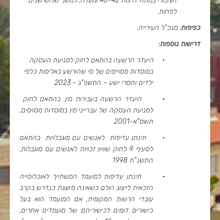
הציבורי במתח דרגות 40-42 ומעלה, למשך שלוש שנים
לפחות
.
כפיפות
:
מנכ"ל העירייה.
דרישות נוספות:
·
היעדר הרשעה בהתאם לחוק למניעת העסקה
במוסדות מסויימים של מי שהורשע באלימות כלפי
ילדים וחסרי ישע – התשפ"ג - 2023
·
היעדר הרשעה בעבירות מין, בהתאם לחוק
למניעת העסקה של עברייני מין במוסדות מסוימים,
תשס"א-2001
·
תינתן עדיפות לאנשים עם מוגבלויות בהתאם
לסעיף 9 לחוק שוויון זכויות לאנשים עם מוגבלות,
התשנ"ח 1998
·
תינתן עדיפות למועמד המשתייך לאוכלוסייה
הזכאית לייצוג הולם כשאינה מיוצגת כנדרש בקרב
עובדי הרשות המקומית, אם המועמד הוא בעל
כישורים דומים לכישוריהם של מועמדים אחרים,