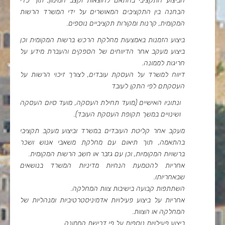
הביצוע התקציבי בהתאם להוצאות וקצב המימון, תוך כדי
הבחנה בין התקציבים המאושרים על ידי המשרד הרשות
המקומית, קרנות ומקורות תקציביים נוספים.
ביצוע הזמנות באמצעות מחלקת הרכש ברשות המקומית וכן
ביצוע מעקב אחר הדיווחים של הספקים והעברת מידע על
חריגות לממונה.
דיווח למשרד על העסקת עובדים, לצורך זיכוי הרשות על
העסקתם לפי התקן לעובד
ונתוניו האישיים (מועד תחילת העסקה, מועד סיום העסקה
ושינויים במשך תקופת העסקת העובד).
מעקב אחר קליטת העובדים במשרד וביצוע מעקב תקציבי
בהתאמה, תוך תיאום עם מחלקת משאבי אנוש ושכר
ברשויות המקומיות, וכן עם גזבר או חשב הרשות המקומית.
אחריות להטמעת הנחיות מדיניות המשרד בנושאים
שבאחריותו.
השתתפות קבועה בישיבות צוות המחלקה.
אחריות על ביצוע פעילויות אדמיניסטרטיביות ומנהליות של
המחלקה או הצוות.
ביצוע פעילויות נוספות על פי דרישת הממונה.