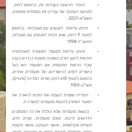
·
היעדר הרשעה בעבירות מין, בהתאם לחוק
למניעת העסקה של עברייני מין במוסדות מסוימים,
תשס"א-2001
·
תינתן עדיפות לאנשים עם מוגבלויות בהתאם
לסעיף 9 לחוק שוויון זכויות לאנשים עם מוגבלות,
התשנ"ח 1998
·
תינתן עדיפות למועמד המשתייך לאוכלוסייה
הזכאית לייצוג הולם כשאינה מיוצגת כנדרש בקרב
עובדי הרשות המקומית, אם המועמד הוא בעל
כישורים דומים לכישוריהם של מועמדים אחרים,
בהתאם לסעיף 15א לחוק שירות המדינה (מינויים),
תשי"ט-1959.
·
העירייה שומרת לעצמה את הזכות להאריך את
המועד האחרון להגשת מועמדות למשרה זו.
·
בקשות מועמדות שלא כוללת את כל המסמכים
הדרושים לרבות, טופס מועמדות, קורות חיים,
תעודות אקדמאיות , אישור העסקה, אישור תקופת
עיסוק מהמוסד לביטוח לאומי או שהוגשה לאחר